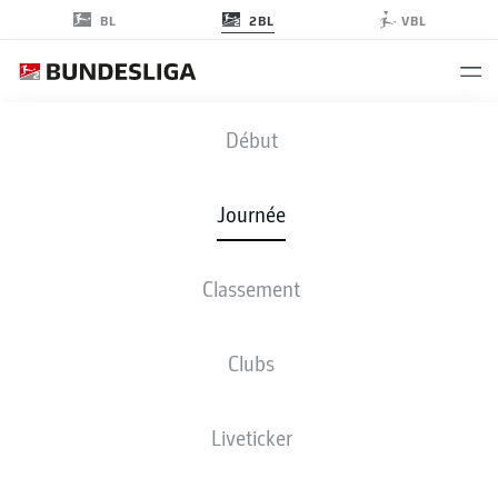
2BL
BL
VBL
SGF
-
SVD
Début
SGF
SVD
3
2
Journée
Classement
EN DIRECT
COMPOSITIONS
STATISTIQUES
CLASSEMENT
Clubs
3-4-2-1
4-2-3-1
Liveticker
LES ONZE DE DÉPART
GREUTHER FÜRTH