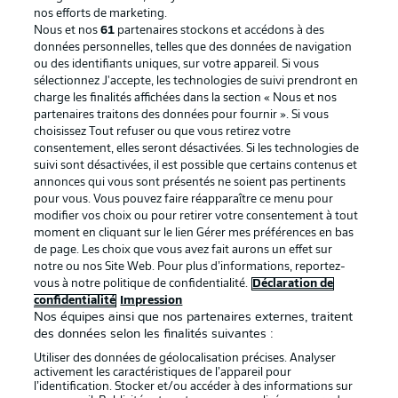
nos efforts de marketing.
Nous et nos
61
partenaires stockons et accédons à des
données personnelles, telles que des données de navigation
ou des identifiants uniques, sur votre appareil. Si vous
sélectionnez J'accepte, les technologies de suivi prendront en
La publicité
Conditions d’utilisation des
charge les finalités affichées dans la section « Nous et nos
partenaires traitons des données pour fournir ». Si vous
services
choisissez Tout refuser ou que vous retirez votre
consentement, elles seront désactivées. Si les technologies de
Mentions Légales
Gérer mes préférences
suivi sont désactivées, il est possible que certains contenus et
Déclaration de
Diffuseurs
annonces qui vous sont présentés ne soient pas pertinents
pour vous. Vous pouvez faire réapparaître ce menu pour
confidentialité
modifier vos choix ou pour retirer votre consentement à tout
moment en cliquant sur le lien Gérer mes préférences en bas
Travaux
Contact
de page. Les choix que vous avez fait aurons un effet sur
Impression
Joueurs
notre ou nos Site Web. Pour plus d’informations, reportez-
vous à notre politique de confidentialité.
Déclaration de
confidentialité
Impression
Nos équipes ainsi que nos partenaires externes, traitent
des données selon les finalités suivantes :
Utiliser des données de géolocalisation précises. Analyser
activement les caractéristiques de l’appareil pour
l’identification. Stocker et/ou accéder à des informations sur