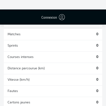
BUTS CONTRE
PASSES
TIRS ARRÊTÉS
SON CAMP
RÉUSSIES
0
0
0
Connexion
Matches
0
Sprints
0
Courses intenses
0
Distance parcourue (km)
0
Vitesse (km/h)
0
Fautes
0
Cartons jaunes
0