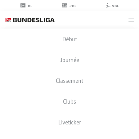
2BL
BL
VBL
PELLE
Début
BOEVINK
26
Journée
Classement
GARDIEN DE BUT
Clubs
GREUTHER FÜRTH
STATS DE LA SAISON 2026/2027
BUTS
COÉQUIPIERS
Liveticker