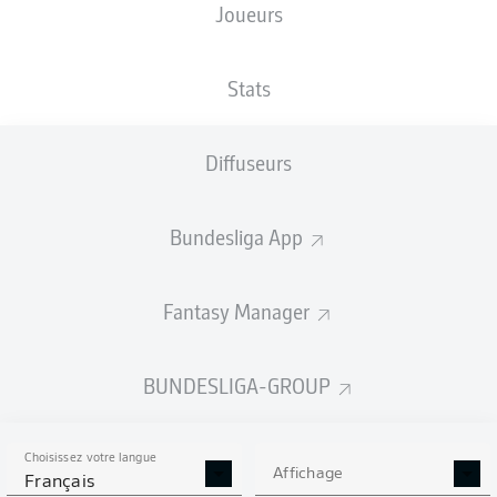
Joueurs
TAILLE
NATIONALITÉ
06.01.1998
POIDS
190
NLD
28 ANS
79 KG
CM
Stats
Diffuseurs
Competition
Bundesliga 2
Bundesliga App
Season
2026/2027
Fantasy Manager
BUNDESLIGA-GROUP
STATS DE LA SAISON
2026/2027
Choisissez votre langue
Affichage
Français