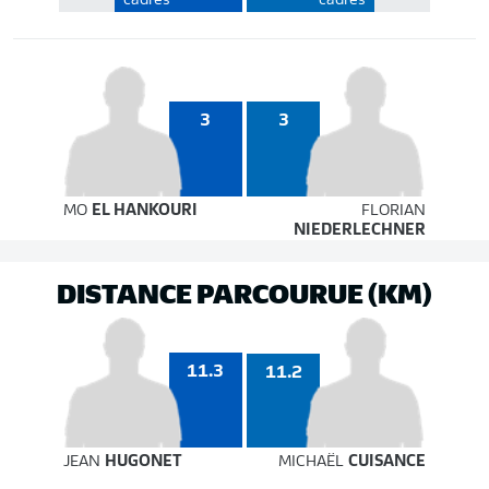
cadrés
cadrés
3
3
MO
EL HANKOURI
FLORIAN
NIEDERLECHNER
DISTANCE PARCOURUE (KM)
11.3
11.2
JEAN
HUGONET
MICHAËL
CUISANCE