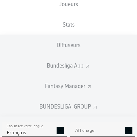
Joueurs
XBUTS
Stats
3
Diffuseurs
2.0
Bundesliga App
1
0.67
Fantasy Manager
Goals
BUNDESLIGA-GROUP
PASSES RÉUSSIES
Choisissez votre langue
508
376
Affichage
Français
Précision
87 %
79 %