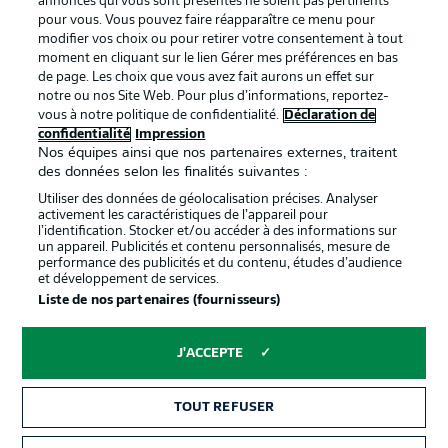
annonces qui vous sont présentés ne soient pas pertinents
pour vous. Vous pouvez faire réapparaître ce menu pour
confidentialité
modifier vos choix ou pour retirer votre consentement à tout
moment en cliquant sur le lien Gérer mes préférences en bas
Travaux
Contact
de page. Les choix que vous avez fait aurons un effet sur
Impression
Joueurs
notre ou nos Site Web. Pour plus d’informations, reportez-
vous à notre politique de confidentialité.
Déclaration de
confidentialité
Impression
Nos équipes ainsi que nos partenaires externes, traitent
des données selon les finalités suivantes :
Utiliser des données de géolocalisation précises. Analyser
activement les caractéristiques de l’appareil pour
l’identification. Stocker et/ou accéder à des informations sur
un appareil. Publicités et contenu personnalisés, mesure de
performance des publicités et du contenu, études d’audience
et développement de services.
© 2026 Bundesliga-Gruppe GmbH
Liste de nos partenaires (fournisseurs)
Choisissez votre langue
J'ACCEPTE
Français
TOUT REFUSER
Affichage