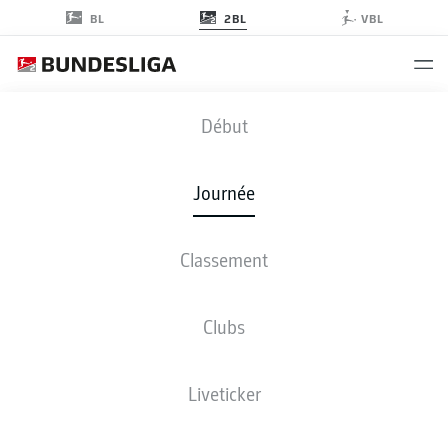
2BL
BL
VBL
FCM
-
BSC
Début
FCM
BSC
1
3
Journée
Classement
EN DIRECT
COMPOSITIONS
STATISTIQUES
CLASSEMENT
Clubs
Liveticker