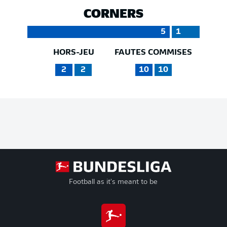
CORNERS
5
1
HORS-JEU
FAUTES COMMISES
2
2
10
10
Football as it's meant to be