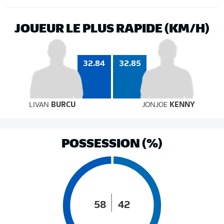
JOUEUR LE PLUS RAPIDE (KM/H)
32.85
32.84
LIVAN
BURCU
JONJOE
KENNY
POSSESSION (%)
58
42