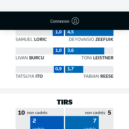
EFFICACITÉ DES PASSES
Connexion
1,0
4,5
SAMUEL
LORIC
DEYOVAISIO
ZEEFUIK
1,0
3,6
LIVAN
BURCU
TONI
LEISTNER
0,9
1,7
TATSUYA
ITO
FABIAN
REESE
TIRS
10
5
non cadrés
non cadrés
2
7