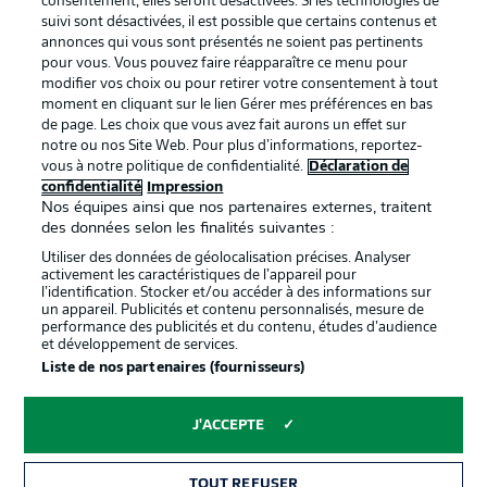
consentement, elles seront désactivées. Si les technologies de
suivi sont désactivées, il est possible que certains contenus et
annonces qui vous sont présentés ne soient pas pertinents
pour vous. Vous pouvez faire réapparaître ce menu pour
modifier vos choix ou pour retirer votre consentement à tout
moment en cliquant sur le lien Gérer mes préférences en bas
de page. Les choix que vous avez fait aurons un effet sur
notre ou nos Site Web. Pour plus d’informations, reportez-
vous à notre politique de confidentialité.
Déclaration de
La publicité
Conditions d’utilisation des
confidentialité
Impression
Nos équipes ainsi que nos partenaires externes, traitent
services
des données selon les finalités suivantes :
Mentions Légales
Gérer mes préférences
Utiliser des données de géolocalisation précises. Analyser
activement les caractéristiques de l’appareil pour
Déclaration de
Diffuseurs
l’identification. Stocker et/ou accéder à des informations sur
un appareil. Publicités et contenu personnalisés, mesure de
confidentialité
performance des publicités et du contenu, études d’audience
et développement de services.
Travaux
Contact
Liste de nos partenaires (fournisseurs)
Impression
Joueurs
J'ACCEPTE
TOUT REFUSER