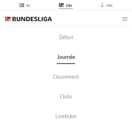
2BL
BL
VBL
OSN
-
HSV
Début
OSN
HSV
2
1
Journée
Classement
EN DIRECT
COMPOSITIONS
STATISTIQUES
CLASSEMENT
Clubs
M
G-N-P
B
+/-
Pts
Liveticker