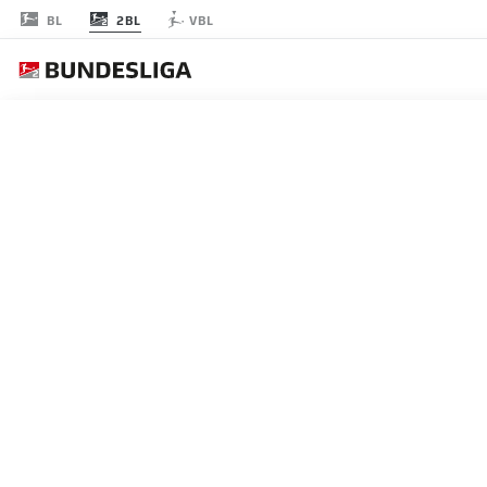
2BL
BL
VBL
JOURNÉE 12
EN
LES ONZE DE DÉP
KAISERSLAUTERN
3-4-1-2