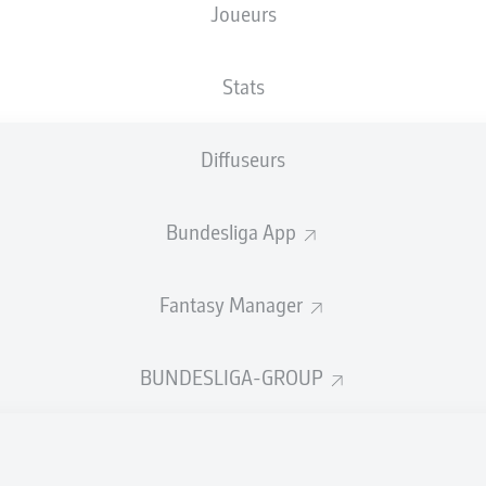
Joueurs
rence Boyd
Armin
Stats
Diffuseurs
Raschl
Jean Zimmer
Oussama Hadda
Bundesliga App
Fantasy Manager
Jan Elvedi
Luca Itter
BUNDESLIGA-GROUP