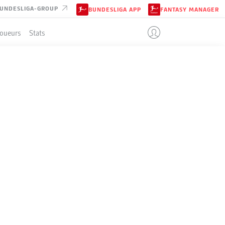
UNDESLIGA-GROUP
BUNDESLIGA APP
FANTASY MANAGER
Joueurs
Stats
ENT
3-4-1-2
GREUTHER FÜRTH