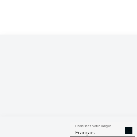
Richmond Tachie
Ter
Marlon Ritter
Tymoteusz Puchacz
Boris Tomiak
Tobias 
Nikola Soldo
Kevin Kraus
Julian Krahl
Choisissez votre langue
Français