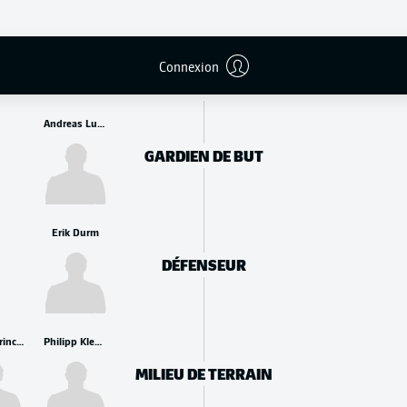
REMPLAÇANTS
Connexion
Andreas Luthe
GARDIEN DE BUT
Erik Durm
DÉFENSEUR
Kenny Prince Redondo
Philipp Klement
MILIEU DE TERRAIN