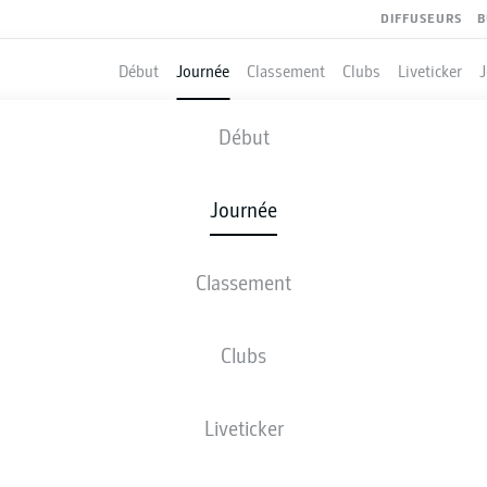
DIFFUSEURS
B
Début
Journée
Classement
Clubs
Liveticker
KAISERSLAUTERN
-
GREUTHER FÜRTH
Début
FCK
SGF
0
2
Journée
Classement
 DIRECT
COMPOSITIONS
STATISTIQUES
CLASSEM
Clubs
ART
Liveticker