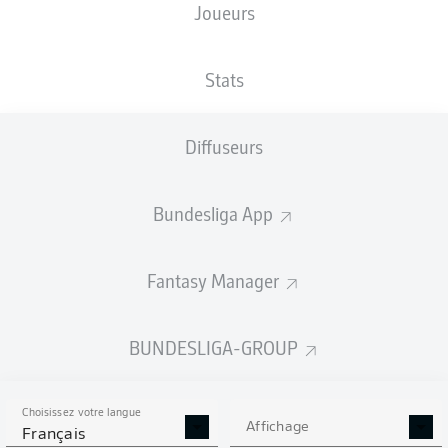
Joueurs
Stats
Diffuseurs
Max-Morlock-Stadion
(38 579 Spectateurs)
T. Reichel
Bundesliga App
Fantasy Manager
Publicité
BUNDESLIGA-GROUP
FIN DU MATCH
Choisissez votre langue
Affichage
Français