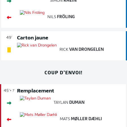
SIMON
RHEIN
NILS
FRÖLING
Carton jaune
49'
RICK
VAN DRONGELEN
COUP D’ENVOI!
Remplacement
45'
+ 7
TAYLAN
DUMAN
MATS
MØLLER DÆHLI