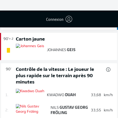
Carton jaune
90'
+ 3
Connexion
MORRIS
SCHRÖTER
Carton jaune
90'
+ 2
JOHANNES
GEIS
Contrôle de la vitesse : Le joueur le
90'
plus rapide sur le terrain après 90
minutes
1.
KWADWO
DUAH
33,68
km/h
NILS
GUSTAV GEORG
2.
33,55
km/h
FRÖLING