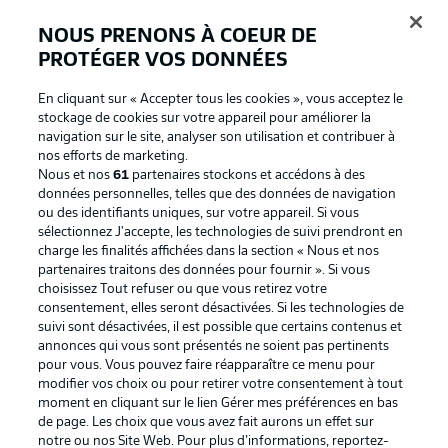
Proposé par
NOUS PRENONS À COEUR DE
PROTÉGER VOS DONNÉES
En cliquant sur « Accepter tous les cookies », vous acceptez le
stockage de cookies sur votre appareil pour améliorer la
navigation sur le site, analyser son utilisation et contribuer à
nos efforts de marketing.
Nous et nos
61
partenaires stockons et accédons à des
données personnelles, telles que des données de navigation
ou des identifiants uniques, sur votre appareil. Si vous
sélectionnez J'accepte, les technologies de suivi prendront en
La publicité
Conditions d’utilisation des
charge les finalités affichées dans la section « Nous et nos
partenaires traitons des données pour fournir ». Si vous
services
choisissez Tout refuser ou que vous retirez votre
consentement, elles seront désactivées. Si les technologies de
Mentions Légales
Gérer mes préférences
suivi sont désactivées, il est possible que certains contenus et
Déclaration de
Diffuseurs
annonces qui vous sont présentés ne soient pas pertinents
pour vous. Vous pouvez faire réapparaître ce menu pour
confidentialité
modifier vos choix ou pour retirer votre consentement à tout
moment en cliquant sur le lien Gérer mes préférences en bas
Travaux
Contact
de page. Les choix que vous avez fait aurons un effet sur
Impression
Joueurs
notre ou nos Site Web. Pour plus d’informations, reportez-