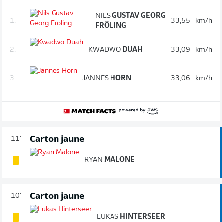
NILS
GUSTAV GEORG
1.
33,55
km/h
FRÖLING
2.
KWADWO
DUAH
33,09
km/h
3.
JANNES
HORN
33,06
km/h
Carton jaune
11'
RYAN
MALONE
Carton jaune
10'
LUKAS
HINTERSEER