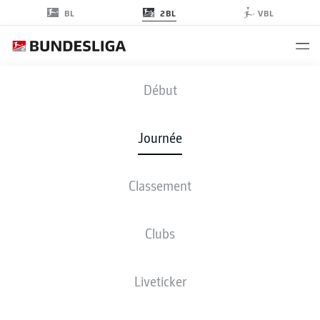
2BL
BL
VBL
FCN
-
FCH
Début
FCN
FCH
0
0
Journée
Classement
EN DIRECT
COMPOSITIONS
STATISTIQUES
CLASSEMENT
Clubs
Liveticker