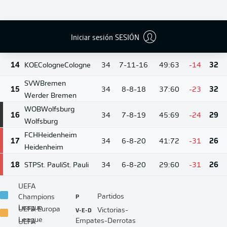
BMG
M'gladbach
12
34
9-11-14
42:53
-11
38
Borussia
Mönchengladbach
Iniciar sesión SESIÓN
13
HSV
Hamburg
Hamburg
34
9-11-14
40:54
-14
38
14
KOE
Cologne
Cologne
34
7-11-16
49:63
-14
32
SVW
Bremen
15
34
8-8-18
37:60
-23
32
Werder Bremen
WOB
Wolfsburg
16
34
7-8-19
45:69
-24
29
Wolfsburg
FCH
Heidenheim
17
34
6-8-20
41:72
-31
26
Heidenheim
18
STP
St. Pauli
St. Pauli
34
6-8-20
29:60
-31
26
UEFA
P
Partidos
Champions
League
V-E-D
UEFA Europa
Victorias-
League
Empates-Derrotas
UEFA