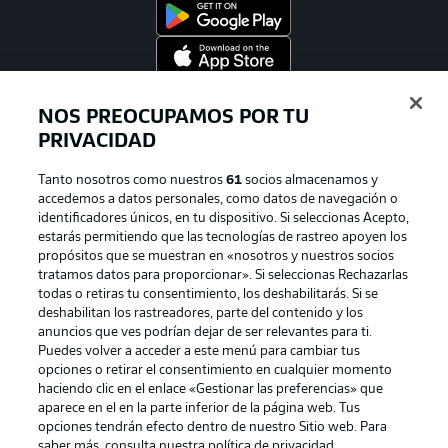
Official Partners
NOS PREOCUPAMOS POR TU
PRIVACIDAD
Tanto nosotros como nuestros
61
socios almacenamos y
accedemos a datos personales, como datos de navegación o
identificadores únicos, en tu dispositivo. Si seleccionas Acepto,
estarás permitiendo que las tecnologías de rastreo apoyen los
propósitos que se muestran en «nosotros y nuestros socios
tratamos datos para proporcionar». Si seleccionas Rechazarlas
todas o retiras tu consentimiento, los deshabilitarás. Si se
deshabilitan los rastreadores, parte del contenido y los
anuncios que ves podrían dejar de ser relevantes para ti.
Publicidad
Aviso legal
Puedes volver a acceder a este menú para cambiar tus
Gestionar las preferencias
Declaracion de privacidad
opciones o retirar el consentimiento en cualquier momento
haciendo clic en el enlace «Gestionar las preferencias» que
Canales
Trabajos
aparece en el en la parte inferior de la página web. Tus
opciones tendrán efecto dentro de nuestro Sitio web. Para
Jugadores
Condiciones de uso
saber más, consulta nuestra política de privacidad.