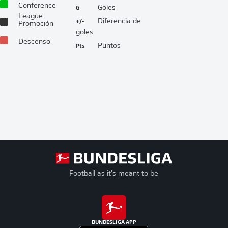
Conference
G
Goles
League
+/-
Diferencia de
Promoción
goles
Descenso
Pts
Puntos
Football as it's meant to be
BUNDESLIGA APP