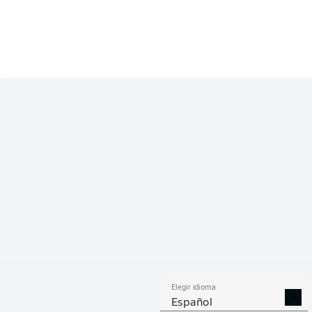
SÁBADO
Borussia M
Ein
Bor
Elegir idioma
Español