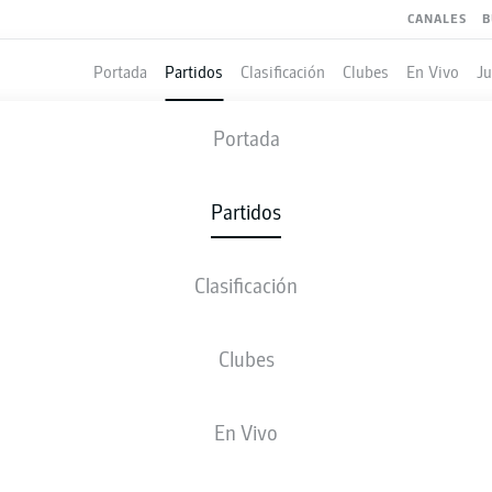
CANALES
B
Portada
Partidos
Clasificación
Clubes
En Vivo
J
Portada
FECHA 8
Partidos
TEMPORADA 2025-2026
Fecha 8
Clasificación
Clubes
SVW
FCU
1
0
Werder Bremen
Union Berlin
En Vivo