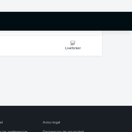
26-oct-2025
Liveticker
Liveticker
ad
Aviso legal