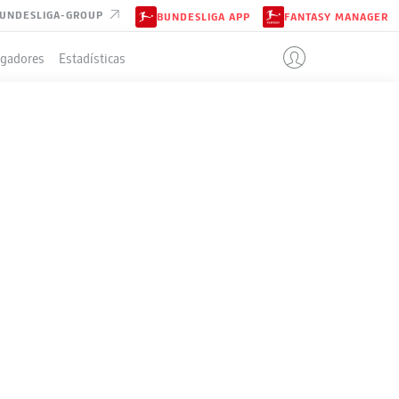
UNDESLIGA-GROUP
BUNDESLIGA APP
FANTASY MANAGER
ugadores
Estadísticas
Todos los clubes
24-oct-2025
Liveticker