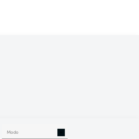
25-oct-2025
Liveticker
Liveticker
Liveticker
Liveticker
Liveticker
Liveticker
Modo