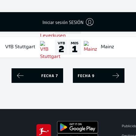
Iniciar sesión SESIÓN
B04
SCF
2
0
ayer Leverkusen
Freiburg
VFB
M05
2
1
VfB Stuttgart
Mainz
FECHA 7
FECHA 9
Publicid