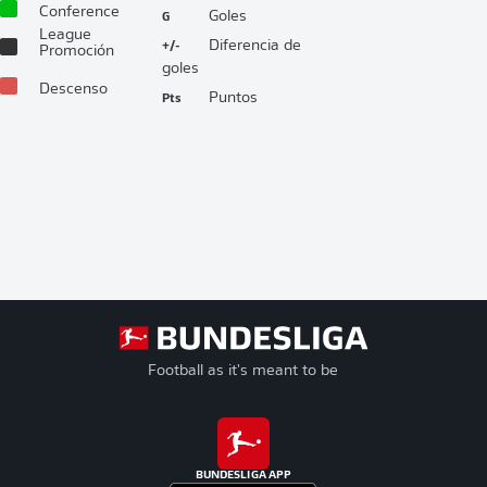
Conference
G
Goles
League
+/-
Diferencia de
Promoción
goles
Descenso
Pts
Puntos
Football as it's meant to be
BUNDESLIGA APP