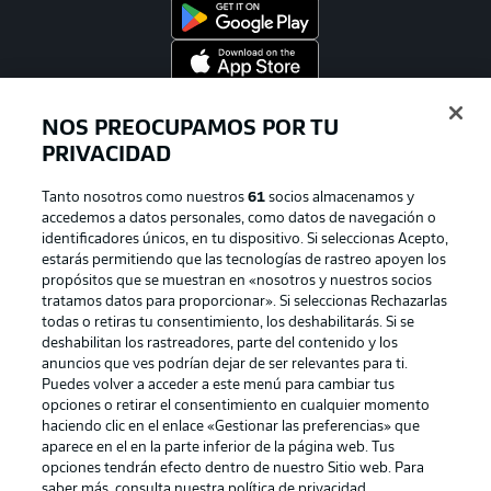
Official Partners
NOS PREOCUPAMOS POR TU
PRIVACIDAD
Tanto nosotros como nuestros
61
socios almacenamos y
accedemos a datos personales, como datos de navegación o
identificadores únicos, en tu dispositivo. Si seleccionas Acepto,
estarás permitiendo que las tecnologías de rastreo apoyen los
propósitos que se muestran en «nosotros y nuestros socios
tratamos datos para proporcionar». Si seleccionas Rechazarlas
todas o retiras tu consentimiento, los deshabilitarás. Si se
deshabilitan los rastreadores, parte del contenido y los
anuncios que ves podrían dejar de ser relevantes para ti.
Publicidad
Aviso legal
Puedes volver a acceder a este menú para cambiar tus
Gestionar las preferencias
Declaracion de privacidad
opciones o retirar el consentimiento en cualquier momento
haciendo clic en el enlace «Gestionar las preferencias» que
Canales
Trabajos
aparece en el en la parte inferior de la página web. Tus
opciones tendrán efecto dentro de nuestro Sitio web. Para
Jugadores
Condiciones de uso
saber más, consulta nuestra política de privacidad.