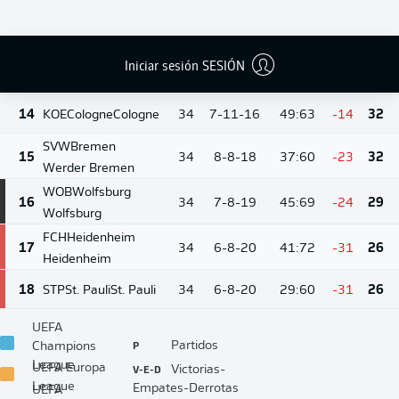
BMG
M'gladbach
12
34
9-11-14
42:53
-11
38
Borussia
Mönchengladbach
Iniciar sesión SESIÓN
13
HSV
Hamburg
Hamburg
34
9-11-14
40:54
-14
38
14
KOE
Cologne
Cologne
34
7-11-16
49:63
-14
32
SVW
Bremen
15
34
8-8-18
37:60
-23
32
Werder Bremen
WOB
Wolfsburg
16
34
7-8-19
45:69
-24
29
Wolfsburg
FCH
Heidenheim
17
34
6-8-20
41:72
-31
26
Heidenheim
18
STP
St. Pauli
St. Pauli
34
6-8-20
29:60
-31
26
UEFA
P
Partidos
Champions
League
V-E-D
UEFA Europa
Victorias-
League
Empates-Derrotas
UEFA