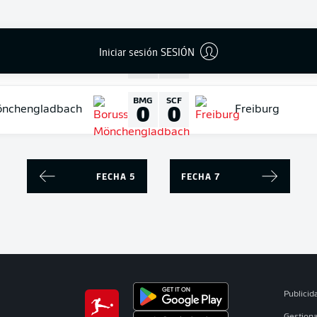
VFB
FCH
1
0
VfB Stuttgart
Heidenheim
Iniciar sesión SESIÓN
HSV
M05
4
0
Hamburg
Mainz
BMG
SCF
0
0
önchengladbach
Freiburg
FECHA 5
FECHA 7
Publicid