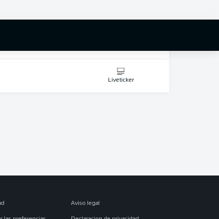
Liveticker
Liveticker
Liveticker
ad
Aviso legal