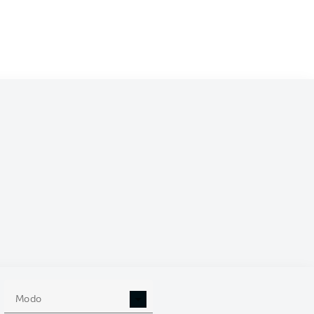
04-oct-2025
Liveticker
Liveticker
Liveticker
Liveticker
Liveticker
05-oct-2025
Modo