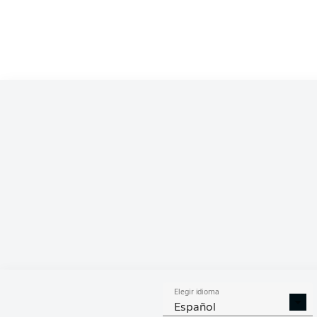
SÁBADO
Bor
B
Ein
DOMINGO
Elegir idioma
Español