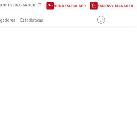
UNDESLIGA-GROUP
BUNDESLIGA APP
FANTASY MANAGER
ugadores
Estadísticas
Todos los clubes
03-oct-2025
Liveticker