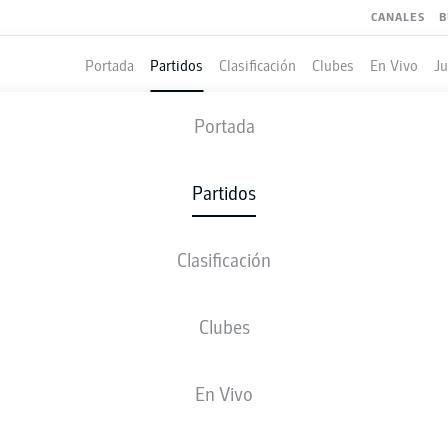
CANALES
B
Portada
Partidos
Clasificación
Clubes
En Vivo
J
Portada
FECHA 6
Partidos
TEMPORADA 2025-2026
Fecha 6
Clasificación
Clubes
TSG
KOE
0
1
Hoffenheim
Cologne
En Vivo