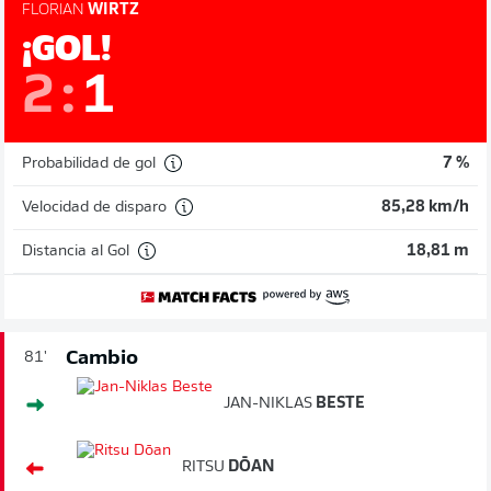
FLORIAN
WIRTZ
¡GOL!
2
:
1
Probabilidad de gol
7 %
Velocidad de disparo
85,28 km/h
Distancia al Gol
18,81 m
Cambio
81'
JAN-NIKLAS
BESTE
RITSU
DŌAN