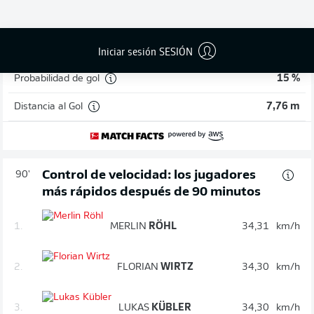
¡GOL!
2
:
2
Iniciar sesión SESIÓN
Probabilidad de gol
15 %
Distancia al Gol
7,76 m
Control de velocidad: los jugadores
90'
más rápidos después de 90 minutos
1.
MERLIN
RÖHL
34,31
km/h
2.
FLORIAN
WIRTZ
34,30
km/h
3.
LUKAS
KÜBLER
34,30
km/h