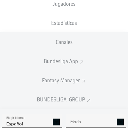
Jugadores
M. Eggestein
44'
Europa-Park Stadion
(Agotado)
Estadísticas
Daniel Siebert
Canales
Anuncio
Bundesliga App
Fantasy Manager
FINAL
BUNDESLIGA-GROUP
90'
+ 3
Elegir idioma
JONATHAN
TAH
Modo
Español