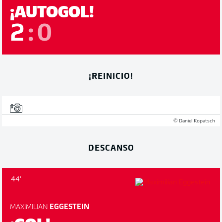
¡AUTOGOL!
2
:
0
¡REINICIO!
© Daniel Kopatsch
DESCANSO
44'
MAXIMILIAN
EGGESTEIN