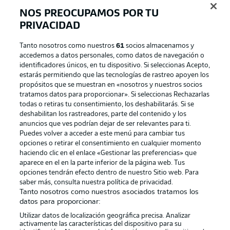
NOS PREOCUPAMOS POR TU
PRIVACIDAD
Tanto nosotros como nuestros
61
socios almacenamos y
accedemos a datos personales, como datos de navegación o
identificadores únicos, en tu dispositivo. Si seleccionas Acepto,
estarás permitiendo que las tecnologías de rastreo apoyen los
propósitos que se muestran en «nosotros y nuestros socios
tratamos datos para proporcionar». Si seleccionas Rechazarlas
Publicidad
Aviso legal
todas o retiras tu consentimiento, los deshabilitarás. Si se
Gestionar las preferencias
Declaracion de privacidad
deshabilitan los rastreadores, parte del contenido y los
anuncios que ves podrían dejar de ser relevantes para ti.
Canales
Trabajos
Puedes volver a acceder a este menú para cambiar tus
opciones o retirar el consentimiento en cualquier momento
Jugadores
Condiciones de uso
haciendo clic en el enlace «Gestionar las preferencias» que
Sello Editorial
Contacto
aparece en el en la parte inferior de la página web. Tus
opciones tendrán efecto dentro de nuestro Sitio web. Para
saber más, consulta nuestra política de privacidad.
Tanto nosotros como nuestros asociados tratamos los
datos para proporcionar:
Utilizar datos de localización geográfica precisa. Analizar
activamente las características del dispositivo para su