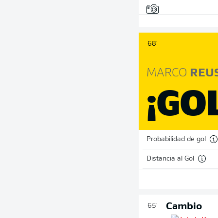
68'
MARCO
REU
¡GO
Probabilidad de gol
Distancia al Gol
Cambio
65'