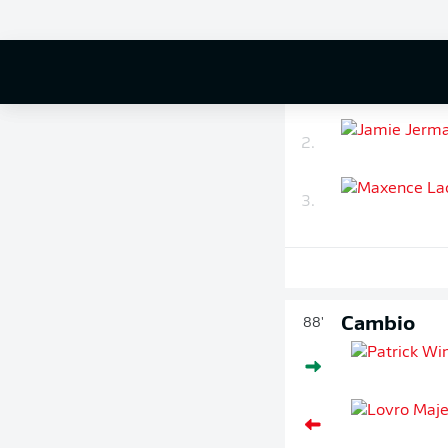
Control de
90'
minutos
1.
2.
3.
Cambio
88'