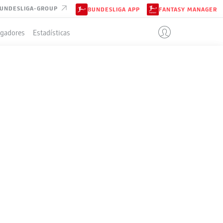
UNDESLIGA-GROUP
BUNDESLIGA APP
FANTASY MANAGER
ugadores
Estadísticas
IÓN