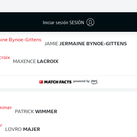
 velocidad: los jugadores más rápidos después
Iniciar sesión SESIÓN
TIAGO
BARREIROS DE MELO TOMAS
JAMIE
JERMAINE BYNOE-GITTENS
MAXENCE
LACROIX
PATRICK
WIMMER
LOVRO
MAJER