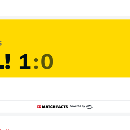
S
L!
1
:
0