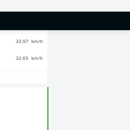
 de 90
34,33
km/h
32,97
km/h
32,65
km/h