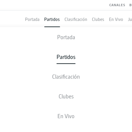
CANALES
B
Portada
Partidos
Clasificación
Clubes
En Vivo
J
USSIA DORTMUND
-
WOLFSBURG
Portada
BVB
WOB
1
0
Partidos
Clasificación
 VIVO
ALINEACIONES
ESTADÍSTICAS
CLASIFICAC
Clubes
M. Reus
68'
En Vivo
SIGNAL IDUNA PARK
(81.365 Espectadores)
S. Jablonski