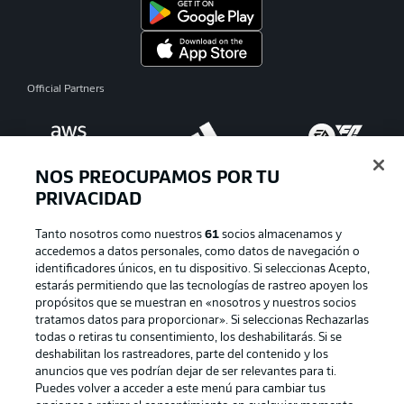
Official Partners
NOS PREOCUPAMOS POR TU
PRIVACIDAD
Tanto nosotros como nuestros
61
socios almacenamos y
accedemos a datos personales, como datos de navegación o
identificadores únicos, en tu dispositivo. Si seleccionas Acepto,
estarás permitiendo que las tecnologías de rastreo apoyen los
Publicidad
Aviso legal
propósitos que se muestran en «nosotros y nuestros socios
tratamos datos para proporcionar». Si seleccionas Rechazarlas
Gestionar las preferencias
Declaracion de privacidad
todas o retiras tu consentimiento, los deshabilitarás. Si se
deshabilitan los rastreadores, parte del contenido y los
Canales
Trabajos
anuncios que ves podrían dejar de ser relevantes para ti.
Jugadores
Condiciones de uso
Puedes volver a acceder a este menú para cambiar tus