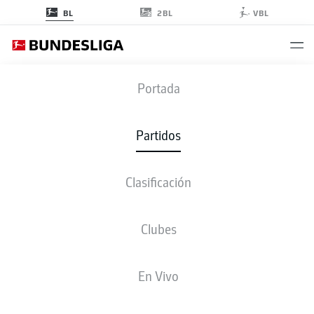
2BL
BL
VBL
SVW
-
M05
Portada
SVW
M05
4
0
Partidos
Clasificación
EN VIVO
ALINEACIONES
ESTADÍSTICAS
CLASIFICACIÓN
Clubes
3-3-2-2
3-4-2-1
En Vivo
ONCE INICIAL
WERDER BREMEN