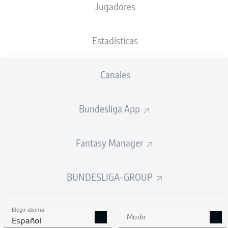
Jugadores
Marvin Ducksch
Dawid Kownacki
Estadísticas
Jens Stage
Romano Schmid
Canales
Anthony Jung
Mitchell Weiser
Bundesliga App
Christian Groß
Fantasy Manager
Marco Friedl
Niklas Stark
Amos Pieper
BUNDESLIGA-GROUP
Elegir idioma
Jiří Pavlenka
Modo
Español