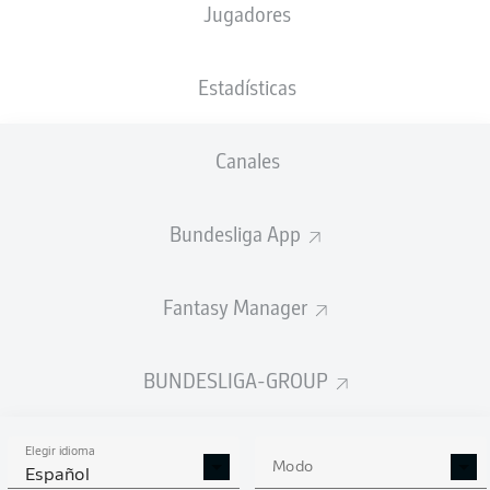
Jugadores
Yussuf Poulsen
Loïs Openda
Estadísticas
Xavi Simons
Christoph Baumgartner
Canales
Bundesliga App
Xaver Schlager
Amadou Haidara
Fantasy Manager
David Raum
Mohamed Simakan
Lukas Klostermann
Benjamin Henrichs
BUNDESLIGA-GROUP
Elegir idioma
Janis Blaswich
Modo
Español