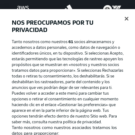
NOS PREOCUPAMOS POR TU
PRIVACIDAD
Tanto nosotros como nuestros
61
socios almacenamos y
accedemos a datos personales, como datos de navegación o
identificadores únicos, en tu dispositivo. Si seleccionas Acepto,
estarás permitiendo que las tecnologías de rastreo apoyen los
Publicidad
Aviso legal
propósitos que se muestran en «nosotros y nuestros socios
tratamos datos para proporcionar». Si seleccionas Rechazarlas
Gestionar las preferencias
Declaracion de privacidad
todas o retiras tu consentimiento, los deshabilitarás. Si se
deshabilitan los rastreadores, parte del contenido y los
Canales
Trabajos
anuncios que ves podrían dejar de ser relevantes para ti.
Jugadores
Condiciones de uso
Puedes volver a acceder a este menú para cambiar tus
opciones o retirar el consentimiento en cualquier momento
Sello Editorial
Contacto
haciendo clic en el enlace «Gestionar las preferencias» que
aparece en el en la parte inferior de la página web. Tus
opciones tendrán efecto dentro de nuestro Sitio web. Para
saber más, consulta nuestra política de privacidad.
Tanto nosotros como nuestros asociados tratamos los
datos para proporcionar: