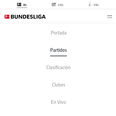
2BL
BL
VBL
RBL
-
TSG
Portada
RBL
TSG
3
1
Partidos
Clasificación
EN VIVO
ALINEACIONES
ESTADÍSTICAS
CLASIFICACIÓN
Clubes
4-4-2
3-4-2-1
En Vivo
ONCE INICIAL
RB LEIPZIG