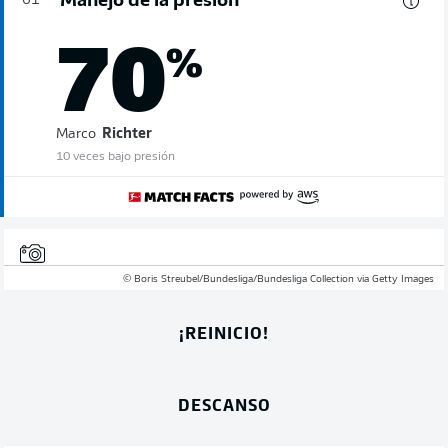
Manejo de la presión
61'
70
%
Marco
Richter
10 veces bajo presión
© Boris Streubel/Bundesliga/Bundesliga Collection via Getty Images
¡REINICIO!
DESCANSO