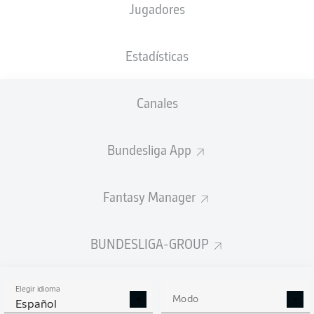
Jugadores
D. Brych
Estadísticas
Anuncio
Canales
Bundesliga App
FINAL
Fantasy Manager
90'
+ 4
BUNDESLIGA-GROUP
KEVEN
SCHLOTTERBECK
¡GOL!
1
:
1
Elegir idioma
Modo
Español