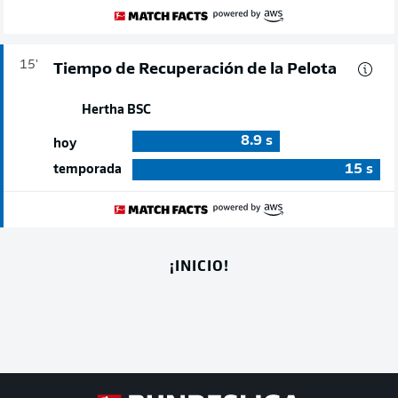
15'
Tiempo de Recuperación de la Pelota
Hertha BSC
8.9
s
hoy
15
s
temporada
¡INICIO!