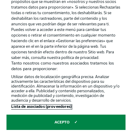
propósitos que se muestran en «nosotros y nuestros socios
tratamos datos para proporcionar». Si seleccionas Rechazarlas
Publicidad
Aviso legal
todas o retiras tu consentimiento, los deshabilitarás. Si se
Gestionar las preferencias
Declaracion de privacidad
deshabilitan los rastreadores, parte del contenido y los
anuncios que ves podrían dejar de ser relevantes para ti.
Canales
Trabajos
Puedes volver a acceder a este menú para cambiar tus
opciones o retirar el consentimiento en cualquier momento
Jugadores
Condiciones de uso
haciendo clic en el enlace «Gestionar las preferencias» que
Sello Editorial
Contacto
aparece en el en la parte inferior de la página web. Tus
opciones tendrán efecto dentro de nuestro Sitio web. Para
saber más, consulta nuestra política de privacidad.
Tanto nosotros como nuestros asociados tratamos los
datos para proporcionar:
Utilizar datos de localización geográfica precisa. Analizar
activamente las características del dispositivo para su
identificación. Almacenar la información en un dispositivo y/o
acceder a ella. Publicidad y contenido personalizados,
medición de publicidad y contenido, investigación de
audiencia y desarrollo de servicios.
© 2026 Bundesliga-Gruppe GmbH
Lista de asociados (proveedores)
Elegir idioma
ACEPTO
Español