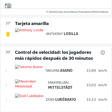
© IMAGO/Uwe Koch/Eibner-Pressefoto/IMAGO/Eibner
Tarjeta amarilla
37'
ANTHONY
LOSILLA
Control de velocidad: los jugadores
30'
más rápidos después de 30 minutos
1.
TAKUMA
ASANO
33,89
km/h
MAXIMILIAN
2.
33,63
km/h
MITTELSTÄDT
3.
DODI
LUKÉBAKIO
33,13
km/h