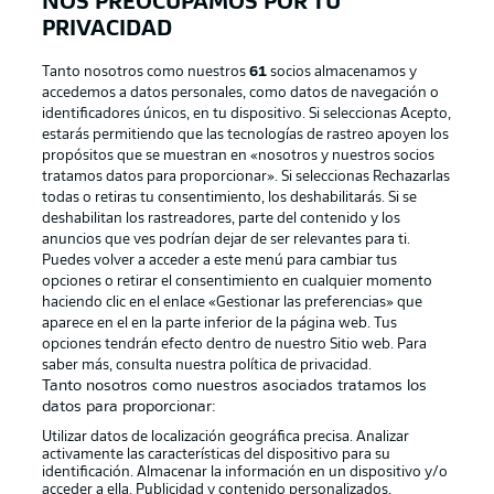
NOS PREOCUPAMOS POR TU
PRIVACIDAD
Tanto nosotros como nuestros
61
socios almacenamos y
accedemos a datos personales, como datos de navegación o
identificadores únicos, en tu dispositivo. Si seleccionas Acepto,
estarás permitiendo que las tecnologías de rastreo apoyen los
propósitos que se muestran en «nosotros y nuestros socios
tratamos datos para proporcionar». Si seleccionas Rechazarlas
Publicidad
Aviso legal
todas o retiras tu consentimiento, los deshabilitarás. Si se
Gestionar las preferencias
Declaracion de privacidad
deshabilitan los rastreadores, parte del contenido y los
anuncios que ves podrían dejar de ser relevantes para ti.
Canales
Trabajos
Puedes volver a acceder a este menú para cambiar tus
opciones o retirar el consentimiento en cualquier momento
Jugadores
Condiciones de uso
haciendo clic en el enlace «Gestionar las preferencias» que
Sello Editorial
Contacto
aparece en el en la parte inferior de la página web. Tus
opciones tendrán efecto dentro de nuestro Sitio web. Para
saber más, consulta nuestra política de privacidad.
Tanto nosotros como nuestros asociados tratamos los
datos para proporcionar:
Utilizar datos de localización geográfica precisa. Analizar
activamente las características del dispositivo para su
identificación. Almacenar la información en un dispositivo y/o
acceder a ella. Publicidad y contenido personalizados,