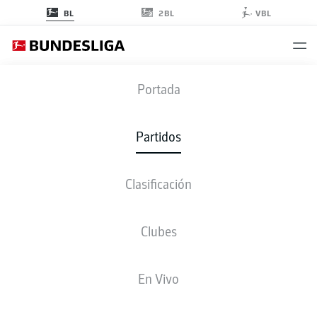
2BL
BL
VBL
VFB
-
BSC
Portada
VFB
BSC
2
1
Partidos
Clasificación
EN VIVO
ALINEACIONES
ESTADÍSTICAS
CLASIFICACIÓN
Clubes
K. Mavropanos
90' +8'
En Vivo
19'
D. Lukébakio
S. Guirassy
3'