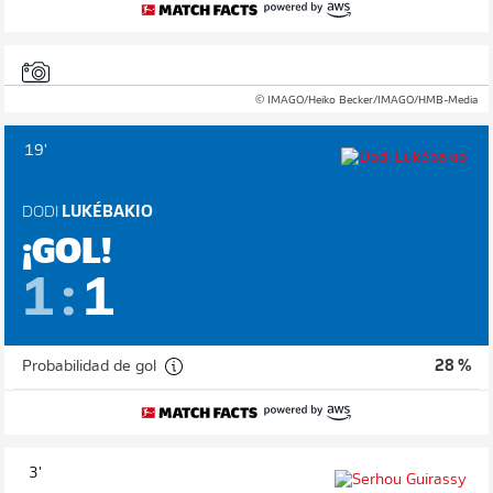
© IMAGO/Heiko Becker/IMAGO/HMB-Media
19'
DODI
LUKÉBAKIO
¡GOL!
1
:
1
Probabilidad de gol
28 %
3'