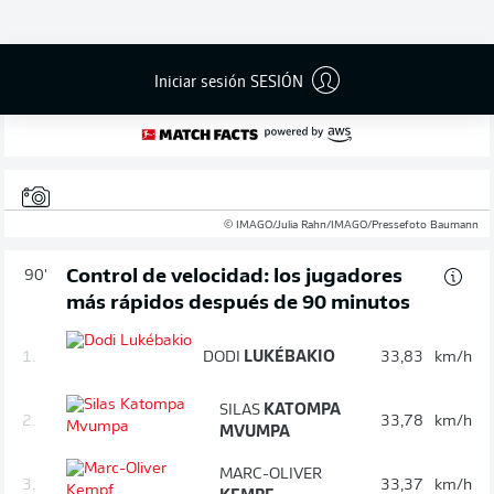
2
:
1
Iniciar sesión SESIÓN
Probabilidad de gol
12 %
© IMAGO/Julia Rahn/IMAGO/Pressefoto Baumann
Control de velocidad: los jugadores
90'
más rápidos después de 90 minutos
1.
DODI
LUKÉBAKIO
33,83
km/h
SILAS
KATOMPA
2.
33,78
km/h
MVUMPA
MARC-OLIVER
3.
33,37
km/h