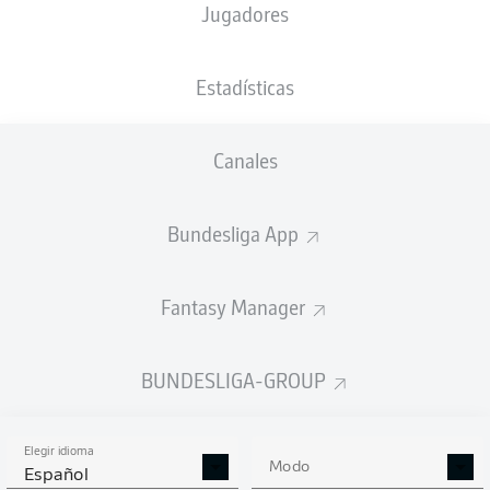
Jugadores
Mercedes-Benz Arena
(44.500 Espectadores)
F. Willenborg
Estadísticas
Canales
Anuncio
Bundesliga App
FINAL
Fantasy Manager
90'
+ 8
BUNDESLIGA-GROUP
KONSTANTINOS
MAVROPANOS
¡GOL!
Elegir idioma
Modo
Español