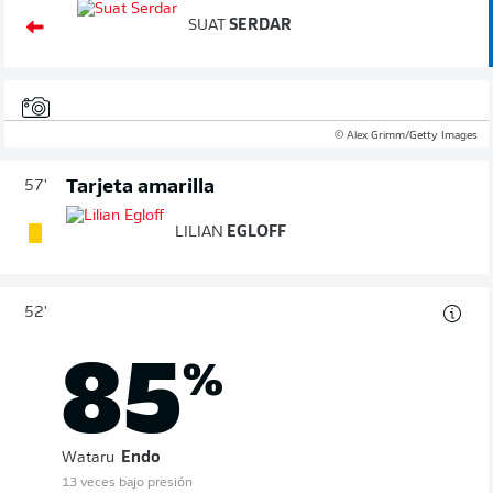
SUAT
SERDAR
© Alex Grimm/Getty Images
Tarjeta amarilla
57'
LILIAN
EGLOFF
52'
85
%
Wataru
Endo
13 veces bajo presión