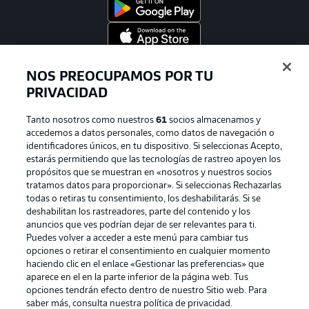
Official Partners
NOS PREOCUPAMOS POR TU
PRIVACIDAD
Tanto nosotros como nuestros
61
socios almacenamos y
accedemos a datos personales, como datos de navegación o
identificadores únicos, en tu dispositivo. Si seleccionas Acepto,
estarás permitiendo que las tecnologías de rastreo apoyen los
propósitos que se muestran en «nosotros y nuestros socios
tratamos datos para proporcionar». Si seleccionas Rechazarlas
todas o retiras tu consentimiento, los deshabilitarás. Si se
deshabilitan los rastreadores, parte del contenido y los
anuncios que ves podrían dejar de ser relevantes para ti.
Publicidad
Aviso legal
Puedes volver a acceder a este menú para cambiar tus
Gestionar las preferencias
Declaracion de privacidad
opciones o retirar el consentimiento en cualquier momento
haciendo clic en el enlace «Gestionar las preferencias» que
Canales
Trabajos
aparece en el en la parte inferior de la página web. Tus
opciones tendrán efecto dentro de nuestro Sitio web. Para
Jugadores
Condiciones de uso
saber más, consulta nuestra política de privacidad.