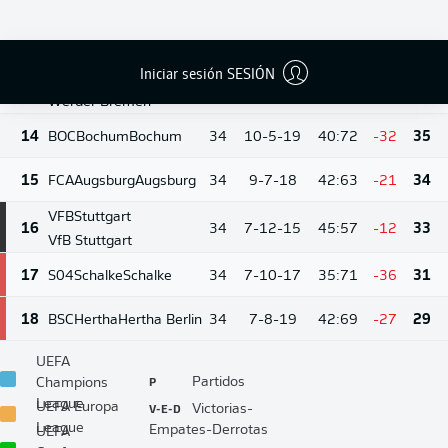
12
TSG
Hoffenheim
12
34
10-6-18
48:57
-9
36
Hoffenheim
Iniciar sesión SESIÓN
SVW
Bremen
13
34
10-6-18
51:64
-13
36
Werder Bremen
14
BOC
Bochum
Bochum
34
10-5-19
40:72
-32
35
15
FCA
Augsburg
Augsburg
34
9-7-18
42:63
-21
34
VFB
Stuttgart
16
34
7-12-15
45:57
-12
33
VfB Stuttgart
17
S04
Schalke
Schalke
34
7-10-17
35:71
-36
31
18
BSC
Hertha
Hertha Berlin
34
7-8-19
42:69
-27
29
UEFA
P
Partidos
Champions
League
V-E-D
UEFA Europa
Victorias-
League
Empates-Derrotas
UEFA