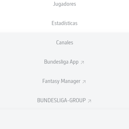
Jugadores
XGOALS
Estadísticas
5
Canales
Bundesliga App
2.1
0.28
Fantasy Manager
0
Goals
BUNDESLIGA-GROUP
ES CORRECTOS DESDE JUGADA
578
395