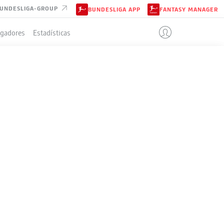
UNDESLIGA-GROUP
BUNDESLIGA APP
FANTASY MANAGER
ugadores
Estadísticas
IÓN