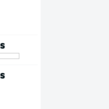
OS
OS