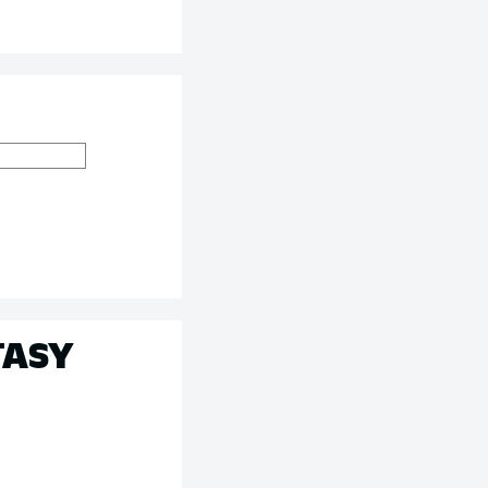
S
TASY