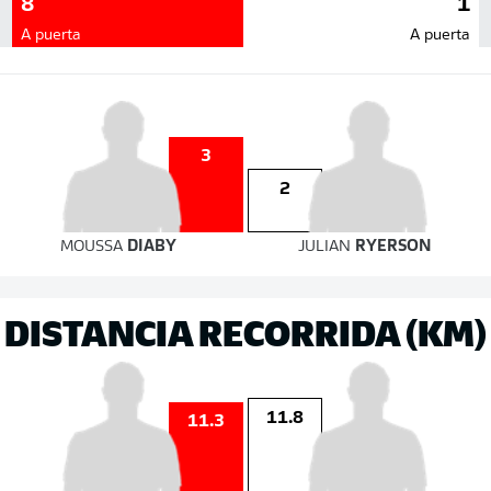
8
1
A puerta
A puerta
3
2
MOUSSA
DIABY
JULIAN
RYERSON
DISTANCIA RECORRIDA (KM)
11.8
11.3