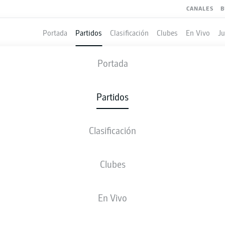
CANALES
B
Portada
Partidos
Clasificación
Clubes
En Vivo
J
AYER LEVERKUSEN
-
UNION BERLIN
Portada
B04
FCU
5
0
Partidos
Clasificación
 VIVO
ALINEACIONES
ESTADÍSTICAS
CLASIFICAC
Clubes
En Vivo