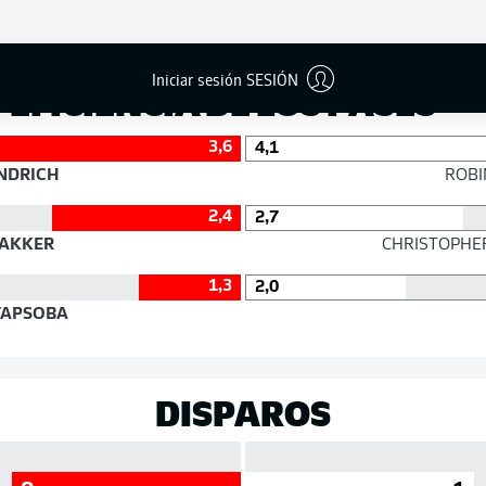
Éxito
Iniciar sesión SESIÓN
EFICIENCIA DE LOS PASES
3,6
4,1
NDRICH
ROBI
2,4
2,7
AKKER
CHRISTOPHE
1,3
2,0
APSOBA
DISPAROS