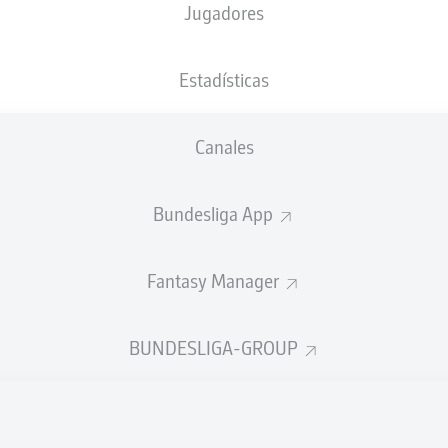
Jugadores
P. Ittrich
Estadísticas
Anuncio
Canales
Bundesliga App
Fantasy Manager
BUNDESLIGA-GROUP
FINAL