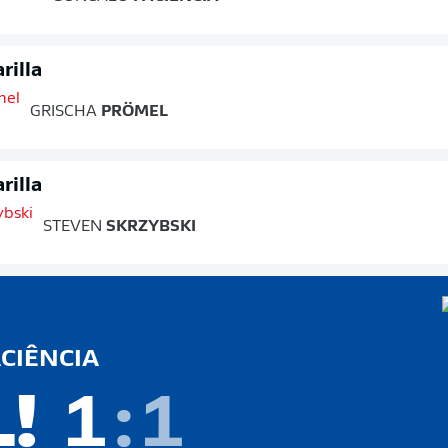
rilla
GRISCHA
PRÖMEL
rilla
STEVEN
SKRZYBSKI
CIÊNCIA
L!
1
:
1