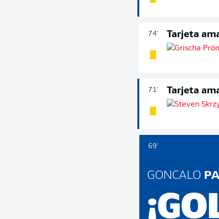
Tarjeta ama
74'
Tarjeta ama
71'
69'
GONCALO
PA
¡GO