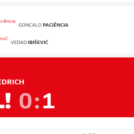
GONCALO
PACIÊNCIA
VEDAD
IBIŠEVIĆ
EDRICH
L!
0
:
1