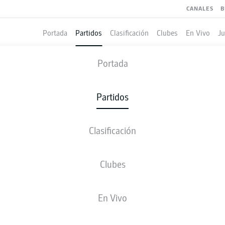
CANALES
B
Portada
Partidos
Clasificación
Clubes
En Vivo
J
SCHALKE
-
UNION BERLIN
Portada
S04
FCU
1
1
Partidos
Clasificación
 VIVO
ALINEACIONES
ESTADÍSTICAS
CLASIFICAC
Clubes
G. Paciência
69'
En Vivo
55'
M. Friedrich
VELTINS-Arena
(300 Espectadores)