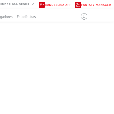
UNDESLIGA-GROUP
BUNDESLIGA APP
FANTASY MANAGER
ugadores
Estadísticas
IÓN