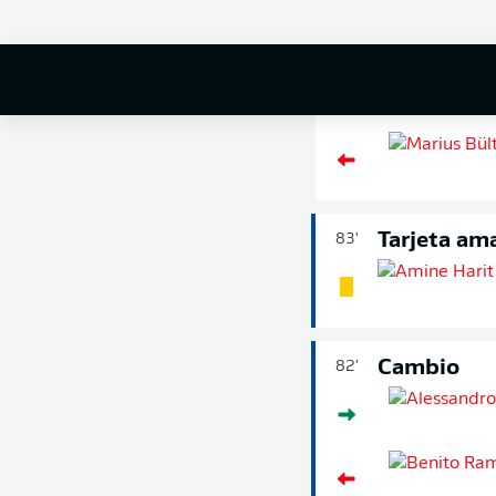
Cambio
90'
+ 2
Tarjeta ama
83'
Cambio
82'