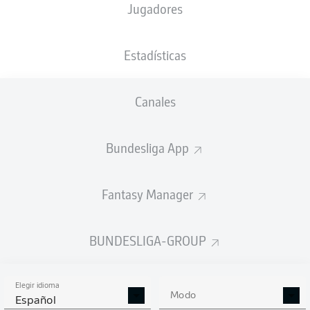
Jugadores
NACIÓN
14.08.1985
TAMAÑO
DEU
40 AÑOS
189 CM
Estadísticas
Competition
Canales
Bundesliga
Season
Bundesliga App
2026/2027
Fantasy Manager
BUNDESLIGA-GROUP
Elegir idioma
Modo
Español