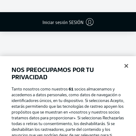
Iniciar sesión SESIÓN
NOS PREOCUPAMOS POR TU
PRIVACIDAD
Tanto nosotros como nuestros
61
socios almacenamos y
accedemos a datos personales, como datos de navegación o
Football as it's meant to be
identificadores únicos, en tu dispositivo. Si seleccionas Acepto,
estarás permitiendo que las tecnologías de rastreo apoyen los
propósitos que se muestran en «nosotros y nuestros socios
tratamos datos para proporcionar». Si seleccionas Rechazarlas
todas o retiras tu consentimiento, los deshabilitarás. Si se
BUNDESLIGA APP
deshabilitan los rastreadores, parte del contenido y los
anuncios que ves podrían dejar de ser relevantes para ti.