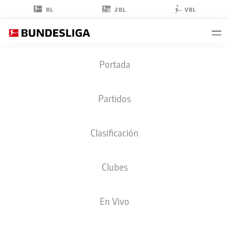
2BL
BL
VBL
CHRISTIAN
Portada
GENTNER
Partidos
Clasificación
Clubes
VFB STUTTGART
En Vivo