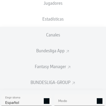
Jugadores
Estadísticas
Anuncio
Canales
FINAL
Bundesliga App
Tarjeta amarilla
86'
Fantasy Manager
DONG-WON
JI
BUNDESLIGA-GROUP
Tarjeta amarilla
85'
Elegir idioma
EDIMILSON
FERNANDES
Modo
Español