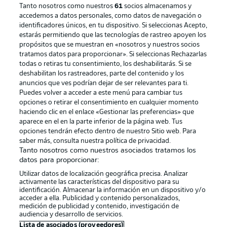
Tanto nosotros como nuestros
61
socios almacenamos y
accedemos a datos personales, como datos de navegación o
identificadores únicos, en tu dispositivo. Si seleccionas Acepto,
estarás permitiendo que las tecnologías de rastreo apoyen los
propósitos que se muestran en «nosotros y nuestros socios
tratamos datos para proporcionar». Si seleccionas Rechazarlas
Publicidad
Aviso legal
todas o retiras tu consentimiento, los deshabilitarás. Si se
Gestionar las preferencias
Declaracion de privacidad
deshabilitan los rastreadores, parte del contenido y los
anuncios que ves podrían dejar de ser relevantes para ti.
Canales
Trabajos
Puedes volver a acceder a este menú para cambiar tus
opciones o retirar el consentimiento en cualquier momento
Jugadores
Condiciones de uso
haciendo clic en el enlace «Gestionar las preferencias» que
Sello Editorial
Contacto
aparece en el en la parte inferior de la página web. Tus
opciones tendrán efecto dentro de nuestro Sitio web. Para
saber más, consulta nuestra política de privacidad.
Tanto nosotros como nuestros asociados tratamos los
datos para proporcionar:
Utilizar datos de localización geográfica precisa. Analizar
activamente las características del dispositivo para su
identificación. Almacenar la información en un dispositivo y/o
acceder a ella. Publicidad y contenido personalizados,
medición de publicidad y contenido, investigación de
audiencia y desarrollo de servicios.
© 2026 Bundesliga-Gruppe GmbH
Lista de asociados (proveedores)