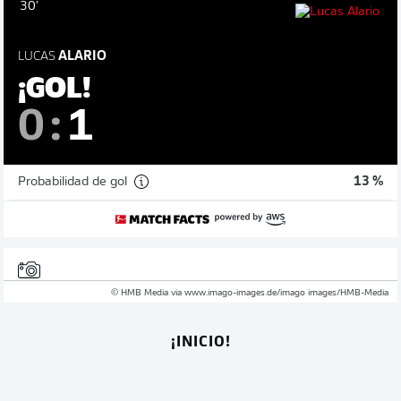
30'
LUCAS
ALARIO
¡GOL!
0
:
1
Probabilidad de gol
13 %
© HMB Media via www.imago-images.de/imago images/HMB-Media
¡INICIO!