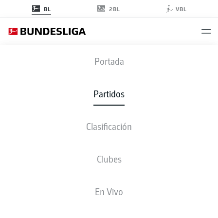
2BL
BL
VBL
M05
-
B04
Portada
M05
B04
0
1
Partidos
Clasificación
EN VIVO
ALINEACIONES
ESTADÍSTICAS
CLASIFICACIÓN
Clubes
30'
L. Alario
En Vivo
OPEL ARENA
(250 Espectadores)
B. Dankert