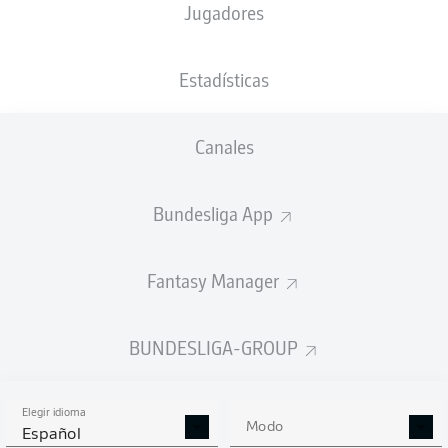
Jugadores
XGOALS
Estadísticas
3
Canales
1.69
Bundesliga App
1.3
1
Fantasy Manager
Goals
BUNDESLIGA-GROUP
PASES CORRECTOS DESDE JUGADA
(%)
Elegir idioma
Modo
Español