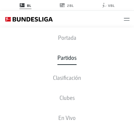
2BL
BL
VBL
BVB
-
B04
Portada
BVB
B04
3
1
Partidos
Clasificación
EN VIVO
ALINEACIONES
ESTADÍSTICAS
CLASIFICACIÓN
Clubes
En Vivo