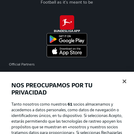
Football as it's meant to be
BUNDESLIGA APP
Official Partners
NOS PREOCUPAMOS POR TU
PRIVACIDAD
Tanto nosotros como nuestros
61
socios almacenamos y
accedemos a datos personales, como datos de navegación o
identificadores únicos, en tu dispositivo. Si seleccionas Acepto,
estarás permitiendo que las tecnologías de rastreo apoyen los
propósitos que se muestran en «nosotros y nuestros socios
tratamos datos para proporcionar». Si seleccionas Rechazarlas