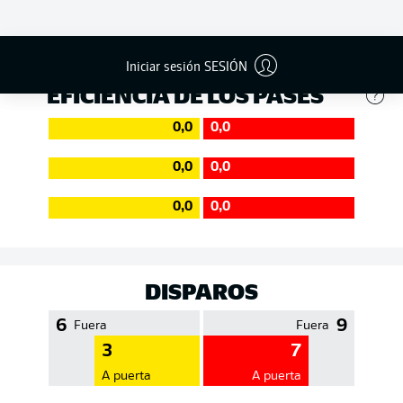
587
510
Éxito
88 %
90 %
Iniciar sesión SESIÓN
EFICIENCIA DE LOS PASES
0,0
0,0
0,0
0,0
0,0
0,0
DISPAROS
6
9
Fuera
Fuera
3
7
A puerta
A puerta