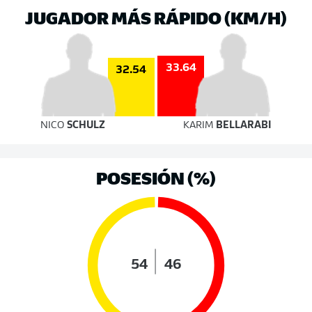
JUGADOR MÁS RÁPIDO (KM/H)
33.64
32.54
NICO
SCHULZ
KARIM
BELLARABI
POSESIÓN (%)
54
46