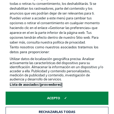
Publicidad
Aviso legal
todas o retiras tu consentimiento, los deshabilitarás. Si se
Gestionar las preferencias
Declaracion de privacidad
deshabilitan los rastreadores, parte del contenido y los
anuncios que ves podrían dejar de ser relevantes para ti.
Canales
Trabajos
Puedes volver a acceder a este menú para cambiar tus
opciones o retirar el consentimiento en cualquier momento
Jugadores
Condiciones de uso
haciendo clic en el enlace «Gestionar las preferencias» que
Sello Editorial
Contacto
aparece en el en la parte inferior de la página web. Tus
opciones tendrán efecto dentro de nuestro Sitio web. Para
saber más, consulta nuestra política de privacidad.
Tanto nosotros como nuestros asociados tratamos los
datos para proporcionar:
Utilizar datos de localización geográfica precisa. Analizar
activamente las características del dispositivo para su
identificación. Almacenar la información en un dispositivo y/o
acceder a ella. Publicidad y contenido personalizados,
medición de publicidad y contenido, investigación de
audiencia y desarrollo de servicios.
© 2026 Bundesliga-Gruppe GmbH
Lista de asociados (proveedores)
Elegir idioma
ACEPTO
Español
RECHAZARLAS TODAS