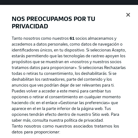
NOS PREOCUPAMOS POR TU
PRIVACIDAD
Tanto nosotros como nuestros
61
socios almacenamos y
accedemos a datos personales, como datos de navegación o
identificadores únicos, en tu dispositivo. Si seleccionas Acepto,
estarás permitiendo que las tecnologías de rastreo apoyen los
propósitos que se muestran en «nosotros y nuestros socios
tratamos datos para proporcionar». Si seleccionas Rechazarlas
Publicidad
Aviso legal
todas o retiras tu consentimiento, los deshabilitarás. Si se
Gestionar las preferencias
Declaracion de privacidad
deshabilitan los rastreadores, parte del contenido y los
anuncios que ves podrían dejar de ser relevantes para ti.
Canales
Trabajos
Puedes volver a acceder a este menú para cambiar tus
opciones o retirar el consentimiento en cualquier momento
Jugadores
Condiciones de uso
haciendo clic en el enlace «Gestionar las preferencias» que
Sello Editorial
Contacto
aparece en el en la parte inferior de la página web. Tus
opciones tendrán efecto dentro de nuestro Sitio web. Para
saber más, consulta nuestra política de privacidad.
Tanto nosotros como nuestros asociados tratamos los
datos para proporcionar: