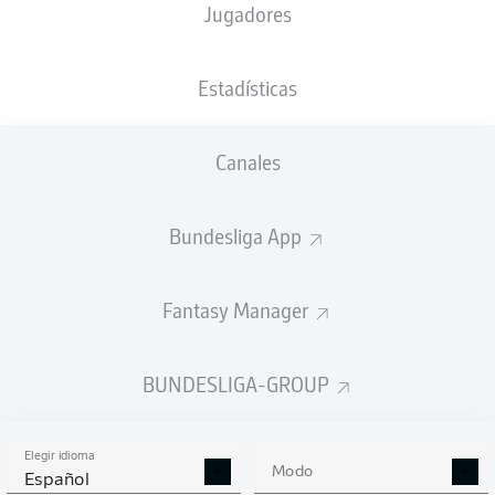
Jugadores
E. Haaland
5'
SIGNAL IDUNA PARK
Estadísticas
M. Gräfe
Canales
Anuncio
Bundesliga App
Fantasy Manager
FINAL
BUNDESLIGA-GROUP
89'
Elegir idioma
LARS
BENDER
Modo
Español