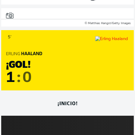
© Matthias Hangst/Getty Images
5'
ERLING
HAALAND
¡GOL!
1
:
0
¡INICIO!