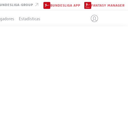
UNDESLIGA-GROUP
BUNDESLIGA APP
FANTASY MANAGER
ugadores
Estadísticas
EN
IÓN