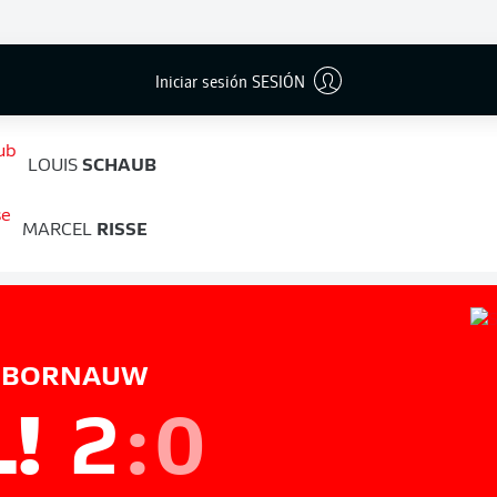
FINAL
Iniciar sesión SESIÓN
LOUIS
SCHAUB
MARCEL
RISSE
BORNAUW
L!
2
:
0