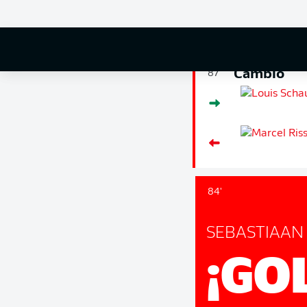
Cambio
87'
84'
SEBASTIAAN
¡GO