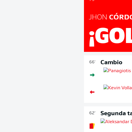
JHON
CÓRD
¡GO
Cambio
66'
Segunda ta
62'