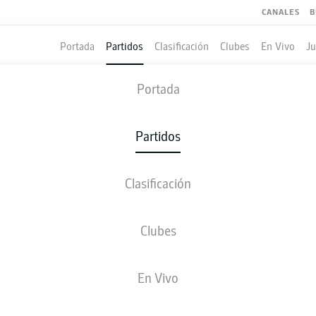
CANALES
B
Portada
Partidos
Clasificación
Clubes
En Vivo
J
COLOGNE
-
BAYER LEVERKUS
Portada
KOE
B04
2
0
Partidos
Clasificación
 VIVO
ALINEACIONES
ESTADÍSTICAS
CLASIFICAC
Clubes
S. Bornauw
84'
En Vivo
77'
L. Bailey
J. Córdoba
73'