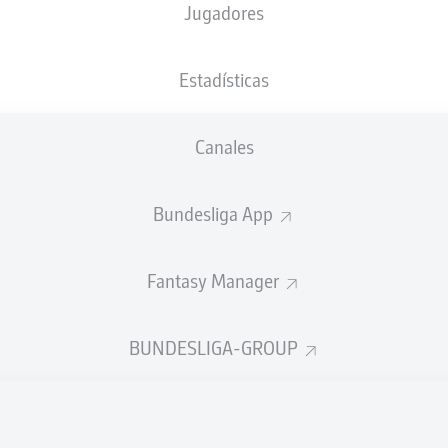
Jugadores
62'
A. Dragović
RheinEnergieSTADION
(49.500 Espectadores)
M. Gräfe
Estadísticas
Canales
Anuncio
Bundesliga App
Fantasy Manager
BUNDESLIGA-GROUP