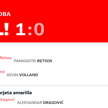
OBA
L!
1
:
0
PANAGIOTIS
RETSOS
KEVIN
VOLLAND
rjeta amarilla
ALEKSANDAR
DRAGOVIĆ