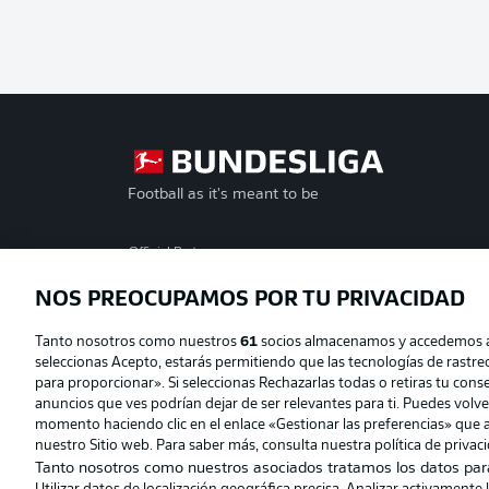
Football as it's meant to be
Official Partners
NOS PREOCUPAMOS POR TU PRIVACIDAD
Tanto nosotros como nuestros
61
socios almacenamos y accedemos a d
seleccionas Acepto, estarás permitiendo que las tecnologías de rastr
para proporcionar». Si seleccionas Rechazarlas todas o retiras tu consen
anuncios que ves podrían dejar de ser relevantes para ti. Puedes volv
momento haciendo clic en el enlace «Gestionar las preferencias» que a
nuestro Sitio web. Para saber más, consulta nuestra política de privac
Tanto nosotros como nuestros asociados tratamos los datos par