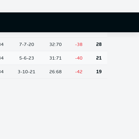
34
8-12-14
46:61
-15
36
34
8-9-17
37:55
-18
33
34
8-8-18
51:71
-20
32
34
7-7-20
32:70
-38
28
34
5-6-23
31:71
-40
21
34
3-10-21
26:68
-42
19