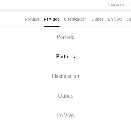
CANALES
B
Portada
Partidos
Clasificación
Clubes
En Vivo
J
AUGSBURG
-
BAYER LEVERKUS
Portada
FCA
B04
1
4
Partidos
Clasificación
EN VIVO
ALINEACIONES
CLASIFICACIÓN
Clubes
En Vivo