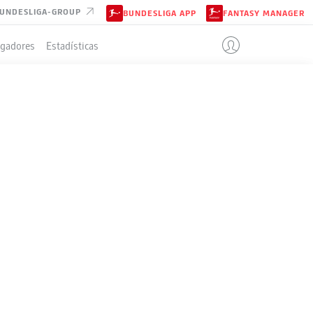
UNDESLIGA-GROUP
BUNDESLIGA APP
FANTASY MANAGER
ugadores
Estadísticas
EN
P
V-E-D
G
+/-
Pts
34
24-6-4
88:32
+56
78
34
23-7-4
81:44
+37
76