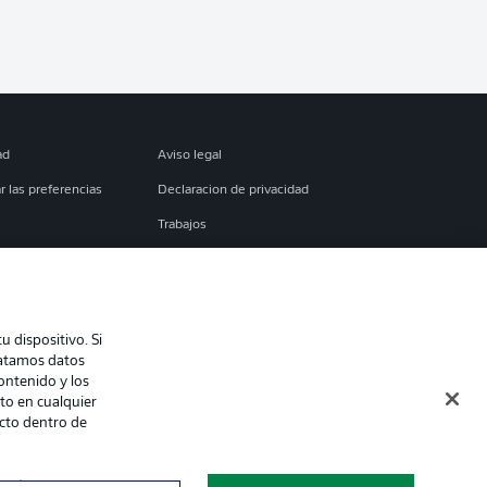
ad
Aviso legal
r las preferencias
Declaracion de privacidad
Trabajos
es
Condiciones de uso
torial
Contacto
 dispositivo. Si
ratamos datos
contenido y los
to en cualquier
ecto dentro de