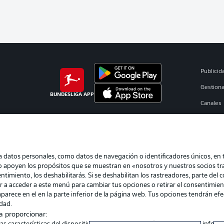
Publicid
Gestiona
BUNDESLIGA APP
Canales
Jugador
Sello Edi
atos personales, como datos de navegación o identificadores únicos, en tu
eo apoyen los propósitos que se muestran en «nosotros y nuestros socios t
timiento, los deshabilitarás. Si se deshabilitan los rastreadores, parte del 
er a acceder a este menú para cambiar tus opciones o retirar el consentimien
parece en el en la parte inferior de la página web. Tus opciones tendrán ef
idad.
a proporcionar:
Elegir idioma