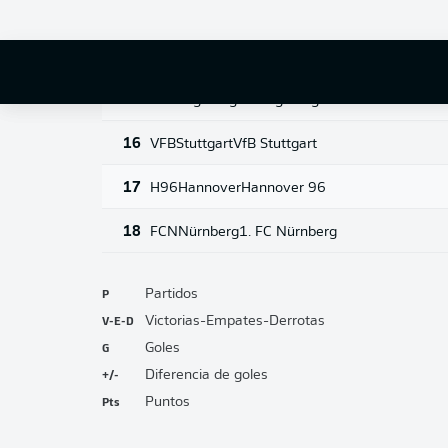
13
SCF
Freiburg
SC Freiburg
14
S04
Schalke
FC Schalke 04
15
FCA
Augsburg
FC Augsburg
16
VFB
Stuttgart
VfB Stuttgart
17
H96
Hannover
Hannover 96
18
FCN
Nürnberg
1. FC Nürnberg
P
Partidos
V-E-D
Victorias-Empates-Derrotas
G
Goles
+/-
Diferencia de goles
Pts
Puntos