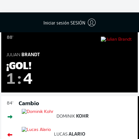
MITCHELL
WEISER
Iniciar sesión SESIÓN
88'
JULIAN
BRANDT
¡GOL!
1
:
4
Cambio
84'
DOMINIK
KOHR
LUCAS
ALARIO