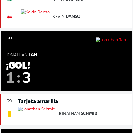
KEVIN
DANSO
60'
JONATHAN
TAH
¡GOL!
1
:
3
Tarjeta amarilla
59'
JONATHAN
SCHMID