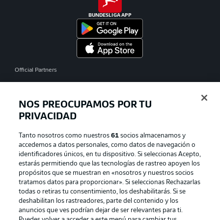
BUNDESLIGA APP
Official Partners
NOS PREOCUPAMOS POR TU
PRIVACIDAD
Tanto nosotros como nuestros
61
socios almacenamos y
accedemos a datos personales, como datos de navegación o
identificadores únicos, en tu dispositivo. Si seleccionas Acepto,
estarás permitiendo que las tecnologías de rastreo apoyen los
propósitos que se muestran en «nosotros y nuestros socios
tratamos datos para proporcionar». Si seleccionas Rechazarlas
Publicidad
Aviso legal
todas o retiras tu consentimiento, los deshabilitarás. Si se
Gestionar las preferencias
Declaracion de privacidad
deshabilitan los rastreadores, parte del contenido y los
anuncios que ves podrían dejar de ser relevantes para ti.
Canales
Trabajos
Puedes volver a acceder a este menú para cambiar tus