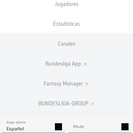
Jugadores
15'
K. Volland
K. Danso
12'
Estadísticas
WWK ARENA
(26.404 Espectadores)
F. Willenborg
Canales
Bundesliga App
Anuncio
Fantasy Manager
FINAL
BUNDESLIGA-GROUP
Cambio
89'
Elegir idioma
Modo
Español
LARS
BENDER