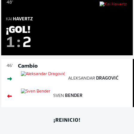
48'
KAI
HAVERTZ
¡GOL!
1
:
2
Cambio
46'
ALEKSANDAR
DRAGOVIĆ
SVEN
BENDER
¡REINICIO!