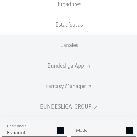
Jugadores
Niklas Niehoff
Steven Skrzybski
Estadísticas
Canales
Magnus Knudsen
Alexander Bernhardsson
Bundesliga App
John Tolkin
Stefan Schwab
Lasse Rosenboom
Fantasy Manager
Marko Ivezić
David Zec
Mladen Cvjetinović
BUNDESLIGA-GROUP
Elegir idioma
Jonas Krumrey
Modo
Español