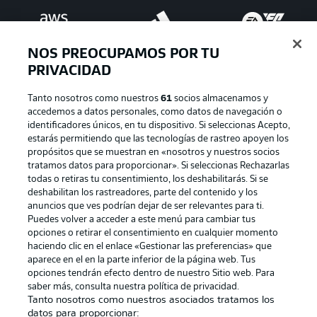
NOS PREOCUPAMOS POR TU
PRIVACIDAD
Tanto nosotros como nuestros
61
socios almacenamos y
accedemos a datos personales, como datos de navegación o
identificadores únicos, en tu dispositivo. Si seleccionas Acepto,
estarás permitiendo que las tecnologías de rastreo apoyen los
Publicidad
Aviso legal
propósitos que se muestran en «nosotros y nuestros socios
tratamos datos para proporcionar». Si seleccionas Rechazarlas
Gestionar las preferencias
Declaracion de privacidad
todas o retiras tu consentimiento, los deshabilitarás. Si se
deshabilitan los rastreadores, parte del contenido y los
Canales
Trabajos
anuncios que ves podrían dejar de ser relevantes para ti.
Jugadores
Condiciones de uso
Puedes volver a acceder a este menú para cambiar tus
opciones o retirar el consentimiento en cualquier momento
Sello Editorial
Contacto
haciendo clic en el enlace «Gestionar las preferencias» que
aparece en el en la parte inferior de la página web. Tus
opciones tendrán efecto dentro de nuestro Sitio web. Para
saber más, consulta nuestra política de privacidad.
Tanto nosotros como nuestros asociados tratamos los
datos para proporcionar: