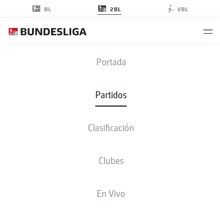
2BL
BL
VBL
KSV
-
DSC
Portada
KSV
DSC
0
2
Partidos
Clasificación
EN VIVO
ALINEACIONES
ESTADÍSTICAS
CLASIFICACIÓN
Clubes
3-3-2-2
4-3-3
En Vivo
ONCE INICIAL
HOLSTEIN KIEL