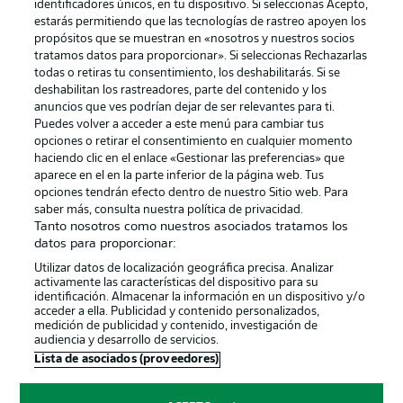
identificadores únicos, en tu dispositivo. Si seleccionas Acepto,
estarás permitiendo que las tecnologías de rastreo apoyen los
propósitos que se muestran en «nosotros y nuestros socios
tratamos datos para proporcionar». Si seleccionas Rechazarlas
Publicidad
Aviso legal
todas o retiras tu consentimiento, los deshabilitarás. Si se
Gestionar las preferencias
Declaracion de privacidad
deshabilitan los rastreadores, parte del contenido y los
anuncios que ves podrían dejar de ser relevantes para ti.
Canales
Trabajos
Puedes volver a acceder a este menú para cambiar tus
opciones o retirar el consentimiento en cualquier momento
Jugadores
Condiciones de uso
haciendo clic en el enlace «Gestionar las preferencias» que
Sello Editorial
Contacto
aparece en el en la parte inferior de la página web. Tus
opciones tendrán efecto dentro de nuestro Sitio web. Para
saber más, consulta nuestra política de privacidad.
Tanto nosotros como nuestros asociados tratamos los
datos para proporcionar:
Utilizar datos de localización geográfica precisa. Analizar
activamente las características del dispositivo para su
identificación. Almacenar la información en un dispositivo y/o
acceder a ella. Publicidad y contenido personalizados,
medición de publicidad y contenido, investigación de
audiencia y desarrollo de servicios.
© 2026 Bundesliga-Gruppe GmbH
Lista de asociados (proveedores)
Elegir idioma