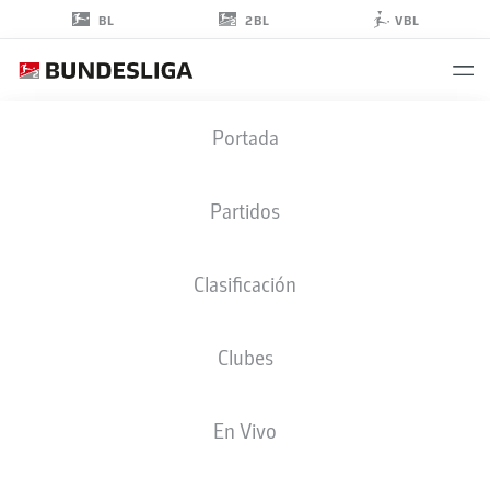
2BL
BL
VBL
MAXIMILIAN
Portada
GROSSER
19
Partidos
Clasificación
DEFENSA
Clubes
ARMINIA BIELEFELD
ESTADÍSTICAS TEMPORADA 2026/2027
GOLES
COMPA
En Vivo