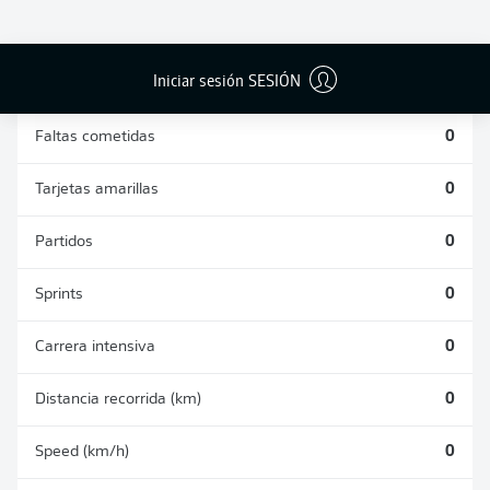
DUELOS
DUELOS
DIVIDIDOS
AÉREOS
GANADOS
GANADOS
0
0
Iniciar sesión SESIÓN
Faltas cometidas
0
Tarjetas amarillas
0
Partidos
0
Sprints
0
Carrera intensiva
0
Distancia recorrida (km)
0
Speed (km/h)
0