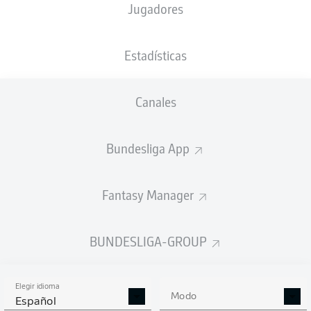
Jugadores
NACIÓN
23.07.2001
TAMAÑO
PESO
DEU
25 AÑOS
189 CM
81 KG
Estadísticas
Competition
Canales
Bundesliga 2
Season
Bundesliga App
2026/2027
Fantasy Manager
ESTADÍSTICAS
BUNDESLIGA-GROUP
TEMPORADA 2026/2027
Elegir idioma
Modo
Español