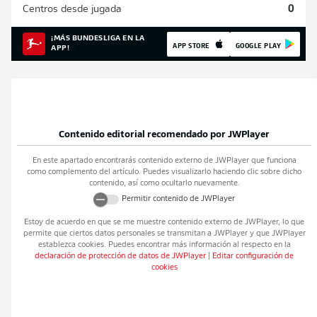
Centros desde jugada
0
¡MÁS BUNDESLIGA EN LA
APP STORE
GOOGLE PLAY
APP!
Contenido editorial recomendado por
JWPlayer
En este apartado encontrarás contenido externo de
JWPlayer
que funciona
como complemento del artículo. Puedes visualizarlo haciendo clic sobre dicho
contenido, así como ocultarlo nuevamente.
Permitir contenido de
JWPlayer
Estoy de acuerdo en que se me muestre contenido externo de
JWPlayer
, lo que
permite que ciertos datos personales se transmitan a
JWPlayer
y que
JWPlayer
establezca cookies. Puedes encontrar más información al respecto en la
declaración de protección de datos de
JWPlayer
|
Editar configuración de
cookies