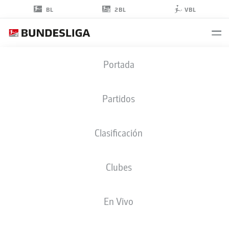
2BL
BL
VBL
ALEXANDER
Portada
BERNHARDSSON
11
Partidos
Clasificación
DELANTERO
Clubes
HOLSTEIN KIEL
ESTADÍSTICAS TEMPORADA 2024/2025
GOLES
En Vivo