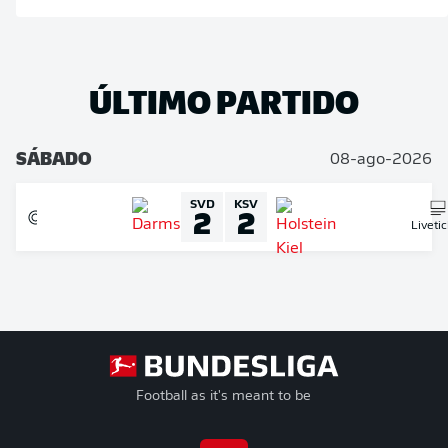
ÚLTIMO PARTIDO
SÁBADO
08-ago-2026
SVD
KSV
2
2
Liveti
Football as it's meant to be