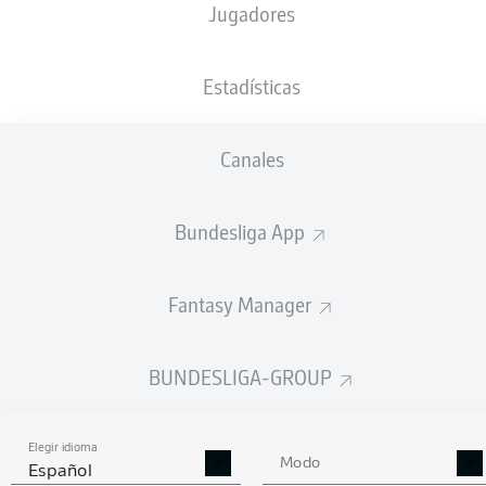
Jugadores
NACIÓN
08.09.1998
TAMAÑO
PESO
SWE
27 AÑOS
185 CM
70 KG
Estadísticas
Competition
Canales
Bundesliga 2
Bundesliga App
Season
Fantasy Manager
ESTADÍSTICAS
BUNDESLIGA-GROUP
TEMPORADA 2024/2025
Elegir idioma
Modo
Español