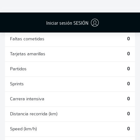
DUELOS
DUELOS
DIVIDIDOS
AÉREOS
GANADOS
GANADOS
0
0
Iniciar sesión SESIÓN
Faltas cometidas
0
Tarjetas amarillas
0
Partidos
0
Sprints
0
Carrera intensiva
0
Distancia recorrida (km)
0
Speed (km/h)
0