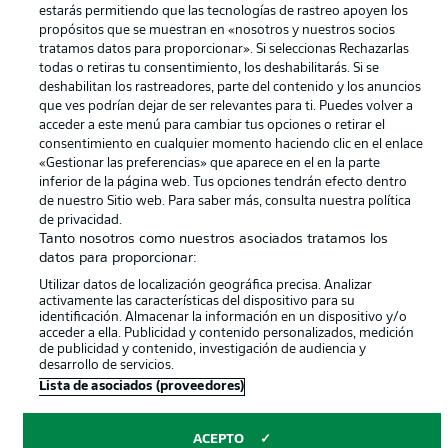
Canales
Trabajos
estarás permitiendo que las tecnologías de rastreo apoyen los
propósitos que se muestran en «nosotros y nuestros socios
Jugadores
Condiciones de uso
tratamos datos para proporcionar». Si seleccionas Rechazarlas
todas o retiras tu consentimiento, los deshabilitarás. Si se
Sello Editorial
Contacto
deshabilitan los rastreadores, parte del contenido y los anuncios
que ves podrían dejar de ser relevantes para ti. Puedes volver a
acceder a este menú para cambiar tus opciones o retirar el
consentimiento en cualquier momento haciendo clic en el enlace
«Gestionar las preferencias» que aparece en el en la parte
inferior de la página web. Tus opciones tendrán efecto dentro
de nuestro Sitio web. Para saber más, consulta nuestra política
de privacidad.
Tanto nosotros como nuestros asociados tratamos los
datos para proporcionar:
© 2026 Bundesliga-Gruppe GmbH
Utilizar datos de localización geográfica precisa. Analizar
activamente las características del dispositivo para su
identificación. Almacenar la información en un dispositivo y/o
Elegir idioma
acceder a ella. Publicidad y contenido personalizados, medición
Español
de publicidad y contenido, investigación de audiencia y
desarrollo de servicios.
Lista de asociados (proveedores)
Modo
ACEPTO