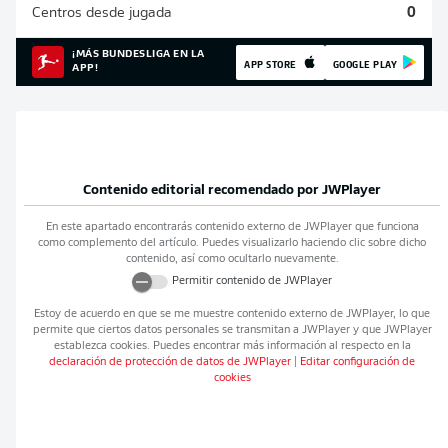
Centros desde jugada
0
¡MÁS BUNDESLIGA EN LA
APP STORE
GOOGLE PLAY
APP!
Contenido editorial recomendado por
JWPlayer
En este apartado encontrarás contenido externo de
JWPlayer
que funciona
como complemento del artículo. Puedes visualizarlo haciendo clic sobre dicho
contenido, así como ocultarlo nuevamente.
Permitir contenido de
JWPlayer
Estoy de acuerdo en que se me muestre contenido externo de
JWPlayer
, lo que
permite que ciertos datos personales se transmitan a
JWPlayer
y que
JWPlayer
establezca cookies. Puedes encontrar más información al respecto en la
declaración de protección de datos de
JWPlayer
|
Editar configuración de
cookies