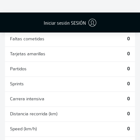
DUELOS
DUELOS
DIVIDIDOS
AÉREOS
GANADOS
GANADOS
0
0
Iniciar sesión SESIÓN
Faltas cometidas
0
Tarjetas amarillas
0
Partidos
0
Sprints
0
Carrera intensiva
0
Distancia recorrida (km)
0
Speed (km/h)
0