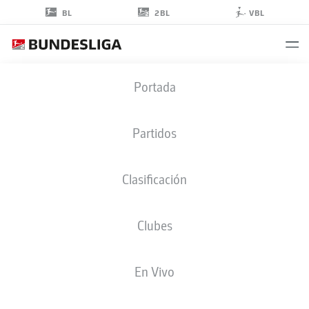
2BL
BL
VBL
KASPER
Portada
DAVIDSEN
15
Partidos
Clasificación
CENTROCAMPISTA
Clubes
HOLSTEIN KIEL
ESTADÍSTICAS TEMPORADA 2026/2027
GOLES
COMPA
En Vivo