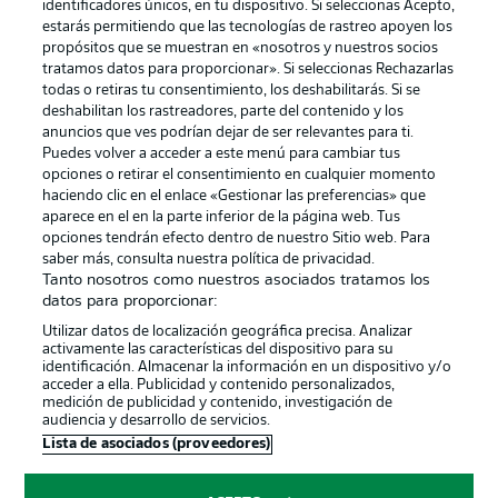
identificadores únicos, en tu dispositivo. Si seleccionas Acepto,
estarás permitiendo que las tecnologías de rastreo apoyen los
propósitos que se muestran en «nosotros y nuestros socios
tratamos datos para proporcionar». Si seleccionas Rechazarlas
Publicidad
Aviso legal
todas o retiras tu consentimiento, los deshabilitarás. Si se
Gestionar las preferencias
Declaracion de privacidad
deshabilitan los rastreadores, parte del contenido y los
anuncios que ves podrían dejar de ser relevantes para ti.
Canales
Trabajos
Puedes volver a acceder a este menú para cambiar tus
opciones o retirar el consentimiento en cualquier momento
Jugadores
Condiciones de uso
haciendo clic en el enlace «Gestionar las preferencias» que
Sello Editorial
Contacto
aparece en el en la parte inferior de la página web. Tus
opciones tendrán efecto dentro de nuestro Sitio web. Para
saber más, consulta nuestra política de privacidad.
Tanto nosotros como nuestros asociados tratamos los
datos para proporcionar:
Utilizar datos de localización geográfica precisa. Analizar
activamente las características del dispositivo para su
identificación. Almacenar la información en un dispositivo y/o
acceder a ella. Publicidad y contenido personalizados,
medición de publicidad y contenido, investigación de
audiencia y desarrollo de servicios.
© 2026 Bundesliga-Gruppe GmbH
Lista de asociados (proveedores)
Elegir idioma