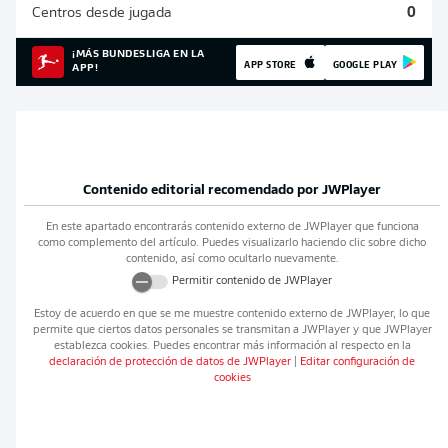
Centros desde jugada
0
¡MÁS BUNDESLIGA EN LA
APP STORE
GOOGLE PLAY
APP!
Contenido editorial recomendado por
JWPlayer
En este apartado encontrarás contenido externo de
JWPlayer
que funciona
como complemento del artículo. Puedes visualizarlo haciendo clic sobre dicho
contenido, así como ocultarlo nuevamente.
Permitir contenido de
JWPlayer
Estoy de acuerdo en que se me muestre contenido externo de
JWPlayer
, lo que
permite que ciertos datos personales se transmitan a
JWPlayer
y que
JWPlayer
establezca cookies. Puedes encontrar más información al respecto en la
declaración de protección de datos de
JWPlayer
|
Editar configuración de
cookies