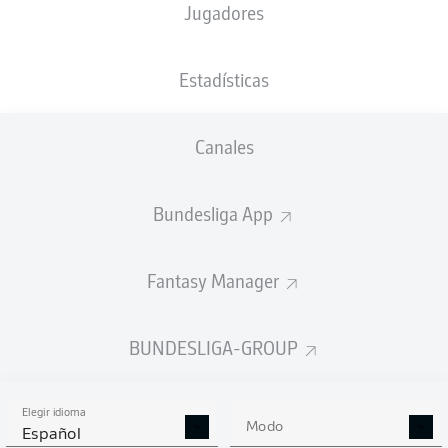
Jugadores
NACIÓN
25.01.2005
TAMAÑO
PESO
DNK
21 AÑOS
191 CM
83 KG
Estadísticas
Competition
Canales
Bundesliga 2
Season
Bundesliga App
2026/2027
Fantasy Manager
ESTADÍSTICAS
BUNDESLIGA-GROUP
TEMPORADA 2026/2027
Elegir idioma
Modo
Español