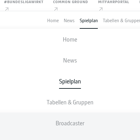
#BUNDESLIGAWIRKT
COMMON GROUND
MITFAHRPORTAL
Home
News
Spielplan
Tabellen & Gruppe
FIFA WELTMEISTERSCHAFT
Home
SECHZEHNTELFINALE
MEXIKO
-
ECUADOR
News
2
0
Spielplan
Tabellen & Gruppen
LIVE
AUFSTELLUNGEN
STATISTIKEN
Broadcaster