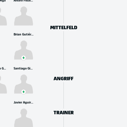
Vega
Álvaro Fidalgo
MITTELFELD
Brian Gutiérrez
Armando González
Santiago Gimenez
ANGRIFF
Javier Aguirre
TRAINER