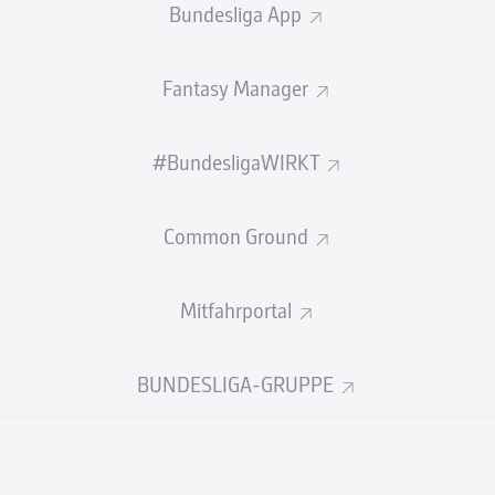
Bundesliga App
Fantasy Manager
Roberto Alvarado
#BundesligaWIRKT
Nilson Angu
Common Ground
Gilberto Mora
Pedro
Mitfahrportal
BUNDESLIGA-GRUPPE
ontes
Jorge Sánchez
Piero Hincapié