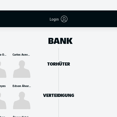
Login
BANK
Guillermo Ochoa
Carlos Acevedo
TORHÜTER
Reyes
Edson Álvarez
VERTEIDIGUNG