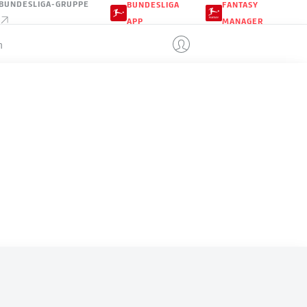
BUNDESLIGA-GRUPPE
BUNDESLIGA
FANTASY
APP
MANAGER
n
ECUADOR