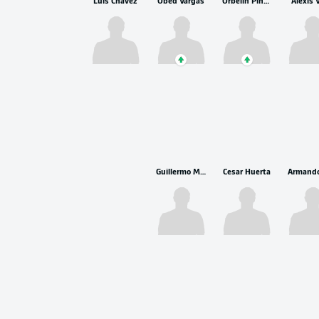
Luis Chávez
Obed Vargas
Orbelín Pineda
Alexis 
Guillermo Martínez
Cesar Huerta