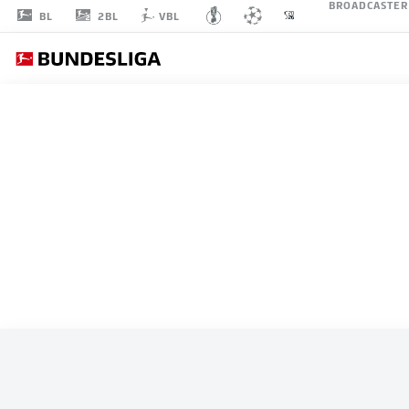
BROADCASTER
2BL
BL
VBL
ALLE SPIELE
MEXIKO
STARTELF