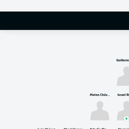
Raúl Rangel
Mateo Chávez
Israel 