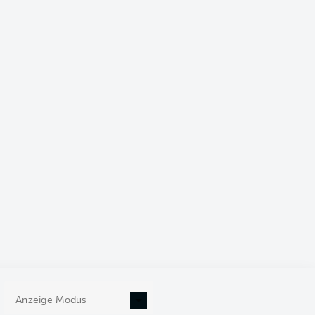
4-2-3-1
ECUADOR
Enner Valencia
lo
Gonzalo Plata
John Yeboah
 Vite
Moisés Caicedo
Willian Pacho
Joel Ordóñez
Alan Franco
Anzeige Modus