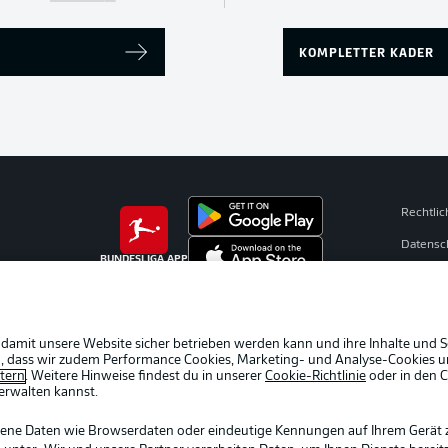
KOMPLETTER KADER
Rechtli
Datensc
BUNDESLIGA APP
Broadca
Jobs
Partner
 damit unsere Website sicher betrieben werden kann und ihre Inhalte und S
ein, dass wir zudem Performance Cookies, Marketing- und Analyse-Cookies u
Livetick
etern
. Weitere Hinweise findest du in unserer
Cookie-Richtlinie
oder in den 
erwalten kannst.
gene Daten wie Browserdaten oder eindeutige Kennungen auf Ihrem Gerät 