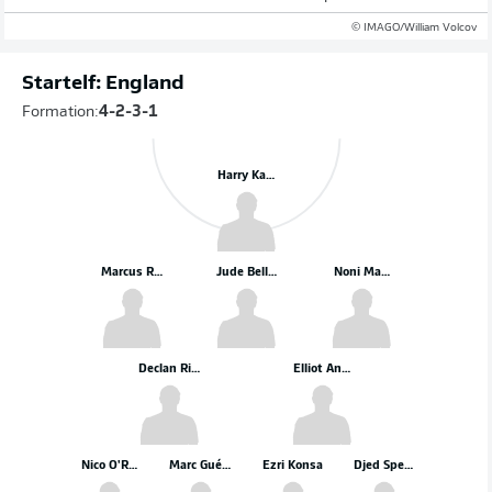
© IMAGO/William Volcov
Startelf: England
Formation:
4-2-3-1
Harry Kane
Marcus Rashford
Jude Bellingham
Noni Madueke
Declan Rice
Elliot Anderson
Nico O'Reilly
Marc Guéhi
Ezri Konsa
Djed Spence