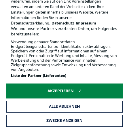
widerrufen, indem Sie auf den Link Voreinstellungen
verwalten am unteren Rand der Webseite klicken. Ihre
Einstellungen gelten innerhalb unseres Website. Weitere
Informationen finden Sie in unserer
Datenschutzerklärung.
Datenschutz
Impressum
Wir und unsere Partner verarbeiten Daten, um Folgendes
bereitzustellen:
Verwendung genauer Standortdaten.
Endgeräteeigenschaften zur Identifikation aktiv abfragen.
Speichern von oder Zugriff auf Informationen auf einem
Endgerät. Personalisierte Werbung und Inhalte, Messung von
Werbeleistung und der Performance von Inhalten,
Zielgruppenforschung sowie Entwicklung und Verbesserung
Rechtliche Hinweise
Voreinstellungen verwalten
von Angeboten.
Datenschutz
Nutzungsbedingungen
Liste der Partner (Lieferanten)
Broadcaster
Kontakt
AKZEPTIEREN
Jobs
Impressum
Partner
Spieler
ALLE ABLEHNEN
Liveticker
AGB
ZWECKE ANZEIGEN