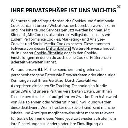
IHRE PRIVATSPHÄRE IST UNS WICHTIG
Wir nutzen unbedingt erforderliche Cookies und funktionale
Cookies, damit unsere Website sicher betrieben werden kann
und ihre Inhalte und Services genutzt werden können. Mit
Football as it's meant to be
Klick auf „Alle Cookies akzeptieren“ willigst du ein, dass wir
zudem Performance Cookies, Marketing- und Analyse-
Cookies und Social-Media-Cookies setzen. Diese stammen
teilweise von diesen
Drittanbietern
. Weitere Hinweise findest
du in unserer
Cookie-Richtlinie
oder in den Cookie-
Einstellungen, in denen du auch deine Cookie-Präferenzen
BUNDESLIGA APP
jederzeit
verwalten kannst.
Wir und unsere
61
-Partner speichern und greifen auf
personenbezogene Daten wie Browserdaten oder eindeutige
Kennungen auf Ihrem Gerät zu. Durch Auswahl von
Akzeptieren aktivieren Sie Tracking-Technologien für die
Offizielle Partner
unter „Wir und unsere Partner verarbeiten Daten, um Ihnen
Dienste bereitzustellen“ aufgeführten Zwecke. Durch Auswahl
von Alle ablehnen oder Widerruf Ihrer Einwilligung werden
diese deaktiviert. Wenn Tracker deaktiviert sind, sind manche
Inhalte und Anzeigen möglicherweise nicht mehr so relevant
für Sie. Sie können dieses Menü jederzeit wieder aufrufen, um
Ihre Einstellungen zu ändern oder Ihre Einwilligung zu