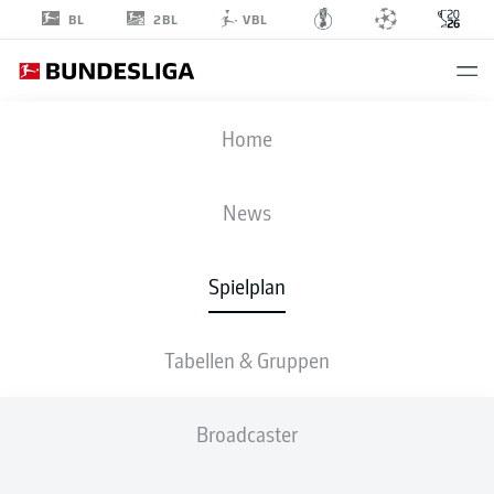
2BL
BL
VBL
FIFA WELTMEISTERSCHAFT
Home
SECHZEHNTELFINALE
ENG
-
COD
News
2
1
Spielplan
ENGLAND
DR KONGO
Tabellen & Gruppen
LIVE
AUFSTELLUNGEN
STATISTIKEN
Broadcaster
H. Kane
86'