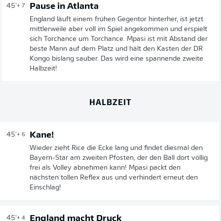
Pause in Atlanta
45'
+ 7
England läuft einem frühen Gegentor hinterher, ist jetzt
mittlerweile aber voll im Spiel angekommen und erspielt
sich Torchance um Torchance. Mpasi ist mit Abstand der
beste Mann auf dem Platz und hält den Kasten der DR
Kongo bislang sauber. Das wird eine spannende zweite
Halbzeit!
HALBZEIT
Kane!
45'
+ 6
Wieder zieht Rice die Ecke lang und findet diesmal den
Bayern-Star am zweiten Pfosten, der den Ball dort völlig
frei als Volley abnehmen kann! Mpasi packt den
nächsten tollen Reflex aus und verhindert erneut den
Einschlag!
England macht Druck
45'
+ 4