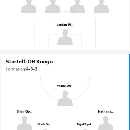
Jordan Pickford
Startelf: DR Kongo
Formation:
4-3-3
Yoane Wissa
Brian Cipenga
Nathanaël Mbuku
Noah Sadiki
Ngal'Ayel Mukau