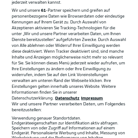
jederzeit
verwalten kannst.
Wir und unsere
61
-Partner speichern und greifen auf
personenbezogene Daten wie Browserdaten oder eindeutige
Kennungen auf Ihrem Gerät zu. Durch Auswahl von
Akzeptieren aktivieren Sie Tracking-Technologien für die
unter „Wir und unsere Partner verarbeiten Daten, um Ihnen
Dienste bereitzustellen“ aufgeführten Zwecke. Durch Auswahl
von Alle ablehnen oder Widerruf Ihrer Einwilligung werden
diese deaktiviert. Wenn Tracker deaktiviert sind, sind manche
Inhalte und Anzeigen möglicherweise nicht mehr so relevant
für Sie. Sie können dieses Menü jederzeit wieder aufrufen, um
Rechtliche Hinweise
Voreinstellungen verwalten
Ihre Einstellungen zu ändern oder Ihre Einwilligung zu
widerrufen, indem Sie auf den Link Voreinstellungen
Datenschutz
Nutzungsbedingungen
verwalten am unteren Rand der Webseite klicken. Ihre
Broadcaster
Kontakt
Einstellungen gelten innerhalb unseres Website. Weitere
Informationen finden Sie in unserer
Jobs
Impressum
Datenschutzerklärung.
Datenschutz
Impressum
Wir und unsere Partner verarbeiten Daten, um Folgendes
Partner
Spieler
bereitzustellen:
Liveticker
AGB
Verwendung genauer Standortdaten.
Endgeräteeigenschaften zur Identifikation aktiv abfragen.
Speichern von oder Zugriff auf Informationen auf einem
Endgerät. Personalisierte Werbung und Inhalte, Messung von