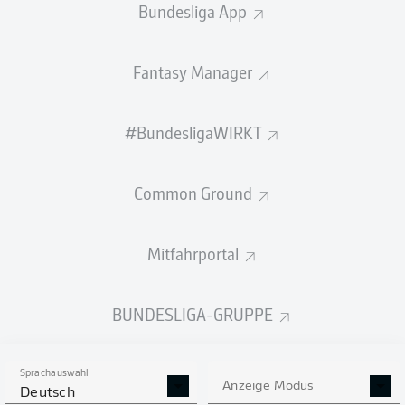
Bundesliga App
Fantasy Manager
PÄSSE
#BundesligaWIRKT
316
424
Passquote
78 %
85 %
Common Ground
Mitfahrportal
SCHÜSSE
BUNDESLIGA-GRUPPE
9
1
neben das Tor
neben das Tor
2
4
auf das Tor
auf das Tor
Sprachauswahl
Anzeige Modus
Deutsch