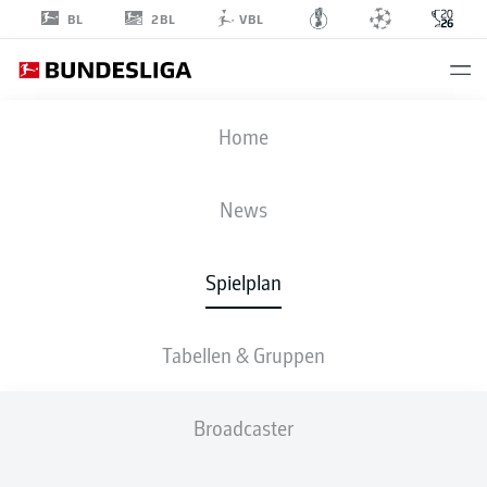
2BL
BL
VBL
FIFA WELTMEISTERSCHAFT
Home
ACHTELFINALE
CAN
-
MAR
News
0
3
Spielplan
KANADA
MAROKKO
Tabellen & Gruppen
LIVE
AUFSTELLUNGEN
STATISTIKEN
Broadcaster