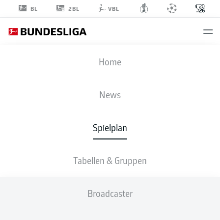
2BL
BL
VBL
FIFA WELTMEISTERSCHAFT
Home
ACHTELFINALE
ARG
-
EGY
News
3
2
Spielplan
ARGENTINIEN
ÄGYPTEN
Tabellen & Gruppen
LIVE
AUFSTELLUNGEN
STATISTIKEN
Broadcaster
90' +4'
S. El-Sagheer