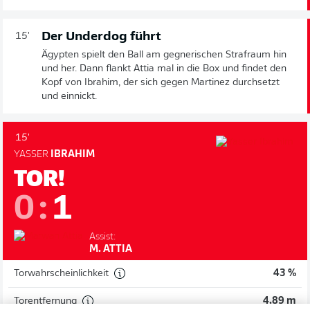
Der Underdog führt
15'
Ägypten spielt den Ball am gegnerischen Strafraum hin
und her. Dann flankt Attia mal in die Box und findet den
Kopf von Ibrahim, der sich gegen Martinez durchsetzt
und einnickt.
15'
YASSER
IBRAHIM
TOR!
0
:
1
Assist:
M. ATTIA
Torwahrscheinlichkeit
43 %
Torentfernung
4,89 m