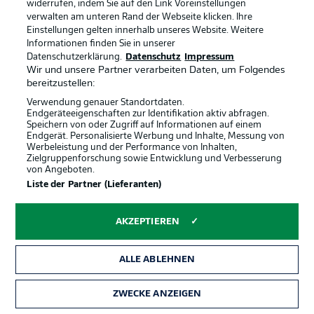
widerrufen, indem Sie auf den Link Voreinstellungen
Messi im Spiel
9'
verwalten am unteren Rand der Webseite klicken. Ihre
Einstellungen gelten innerhalb unseres Website. Weitere
Der Weltstar wird das erste Mal im gegnerischen
Informationen finden Sie in unserer
Strafraum angespielt. Die Abwehr klärt aber zum
Datenschutzerklärung.
Datenschutz
Impressum
Einwurf.
Wir und unsere Partner verarbeiten Daten, um Folgendes
bereitzustellen:
Verwendung genauer Standortdaten.
Gut verteidigt
8'
Endgeräteeigenschaften zur Identifikation aktiv abfragen.
Erst führt Salah den Freistoß kurz aus, dann kommt die
Speichern von oder Zugriff auf Informationen auf einem
Endgerät. Personalisierte Werbung und Inhalte, Messung von
Flanke in den Strafraum. Die argentinische Defensive
Werbeleistung und der Performance von Inhalten,
steht aber sicher und klärt.
Zielgruppenforschung sowie Entwicklung und Verbesserung
von Angeboten.
Liste der Partner (Lieferanten)
Erstes Foul
7'
Tagliafico legt Hassan an der Außenlinie. Es gibt den
AKZEPTIEREN
ersten Freistoß.
ALLE ABLEHNEN
Ein Pass nach dem anderen
5'
Jetzt hat auch Ägypten mal eine längere
ZWECKE ANZEIGEN
Ballbesitzphase. Sobald die Afrikaner nach vorne spielen,