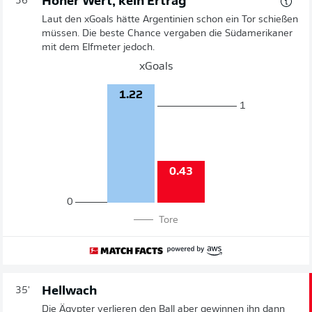
Hoher Wert, kein Ertrag
36'
Laut den xGoals hätte Argentinien schon ein Tor schießen
müssen. Die beste Chance vergaben die Südamerikaner
mit dem Elfmeter jedoch.
xGoals
1.22
1
0.43
0
Tore
Hellwach
35'
Die Ägypter verlieren den Ball aber gewinnen ihn dann