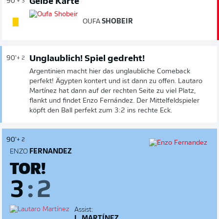
Gelbe Karte
90'
+ 3
OUFA
SHOBEIR
Unglaublich! Spiel gedreht!
90'
+ 2
Argentinien macht hier das unglaubliche Comeback
perfekt! Ägypten kontert und ist dann zu offen. Lautaro
Martínez hat dann auf der rechten Seite zu viel Platz,
flankt und findet Enzo Fernández. Der Mittelfeldspieler
köpft den Ball perfekt zum 3:2 ins rechte Eck.
90'
+ 2
ENZO
FERNANDEZ
TOR!
3
:
2
Assist:
L. MARTÍNEZ