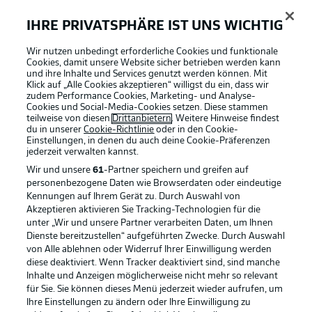
IHRE PRIVATSPHÄRE IST UNS WICHTIG
Wir nutzen unbedingt erforderliche Cookies und funktionale
Wieder zu spät
13'
Cookies, damit unsere Website sicher betrieben werden kann
und ihre Inhalte und Services genutzt werden können. Mit
De Paul trifft im Mittelfeld einen Ägypter am Fuß. Klare
Klick auf „Alle Cookies akzeptieren“ willigst du ein, dass wir
Sache - es gibt Foul. Der Argentinier will es aber nicht
zudem Performance Cookies, Marketing- und Analyse-
wahr haben.
Cookies und Social-Media-Cookies setzen. Diese stammen
teilweise von diesen
Drittanbietern
. Weitere Hinweise findest
du in unserer
Cookie-Richtlinie
oder in den Cookie-
Einstellungen, in denen du auch deine Cookie-Präferenzen
Gut bewacht
jederzeit
verwalten kannst.
Messi bekommt es immer mit mehreren Gegenspielern
Wir und unsere
61
-Partner speichern und greifen auf
gleichzeitig zu tun.
personenbezogene Daten wie Browserdaten oder eindeutige
Kennungen auf Ihrem Gerät zu. Durch Auswahl von
© Dan Mullan
Akzeptieren aktivieren Sie Tracking-Technologien für die
unter „Wir und unsere Partner verarbeiten Daten, um Ihnen
Klares Abseits
10'
Dienste bereitzustellen“ aufgeführten Zwecke. Durch Auswahl
von Alle ablehnen oder Widerruf Ihrer Einwilligung werden
De Paul wird tief geschickt und spielt dann im Strafraum
diese deaktiviert. Wenn Tracker deaktiviert sind, sind manche
flach auf Fernandez. Der Mittelfeldspieler verzieht
Inhalte und Anzeigen möglicherweise nicht mehr so relevant
unerklärlich. Es war aber ohnehin vorher Abseits.
für Sie. Sie können dieses Menü jederzeit wieder aufrufen, um
Ihre Einstellungen zu ändern oder Ihre Einwilligung zu