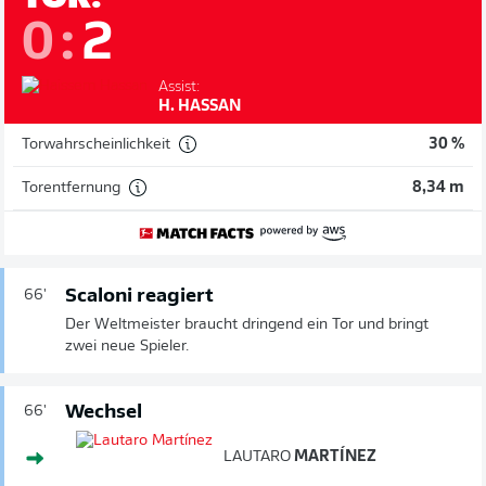
0
:
2
Assist:
H. HASSAN
Torwahrscheinlichkeit
30 %
Torentfernung
8,34 m
Scaloni reagiert
66'
Der Weltmeister braucht dringend ein Tor und bringt
zwei neue Spieler.
Wechsel
66'
LAUTARO
MARTÍNEZ