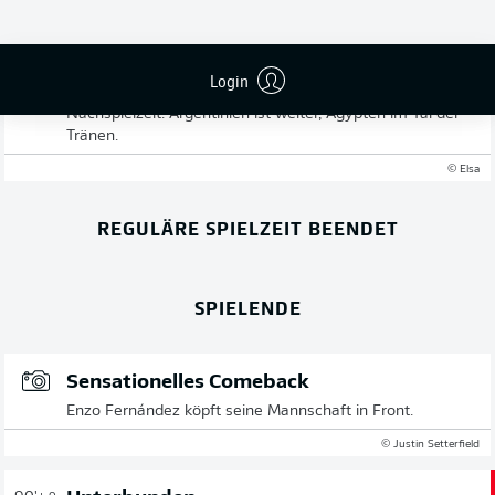
Argentinien schafft das sensationelle Comeback. Nach
dem 0:2 sah alles nach einem Sieg für den Underdog aus.
Argentinien schaltete zum Schluss nochmal hoch und glich
Login
nicht nur aus, sondern drehte das Spiel noch in der
Nachspielzeit. Argentinien ist weiter, Ägypten im Tal der
Tränen.
© Elsa
REGULÄRE SPIELZEIT BEENDET
SPIELENDE
Sensationelles Comeback
Enzo Fernández köpft seine Mannschaft in Front.
© Justin Setterfield