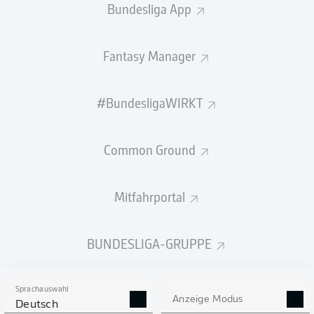
Bundesliga App
Fantasy Manager
PÄSSE
#BundesligaWIRKT
298
588
Passquote
76 %
90 %
Common Ground
Mitfahrportal
SCHÜSSE
BUNDESLIGA-GRUPPE
3
4
neben das Tor
neben das Tor
3
1
auf das Tor
auf das Tor
Sprachauswahl
Anzeige Modus
Deutsch