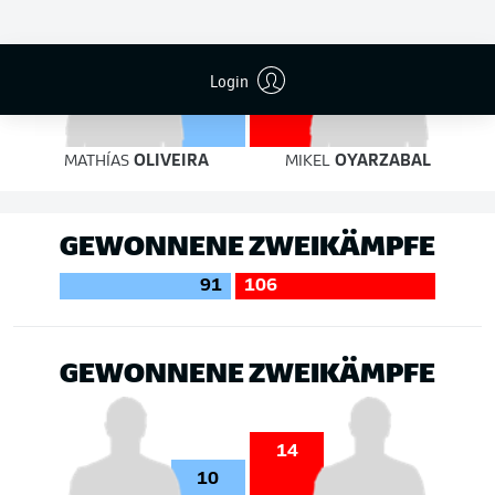
1
1
Login
MATHÍ­AS
OLIVEIRA
MIKEL
OYARZABAL
GEWONNENE ZWEIKÄMPFE
91
106
GEWONNENE ZWEIKÄMPFE
14
10