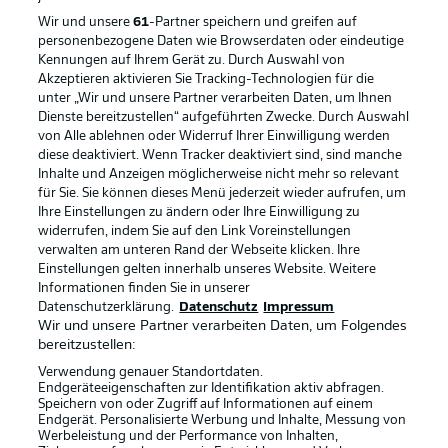
Wir und unsere
61
-Partner speichern und greifen auf
personenbezogene Daten wie Browserdaten oder eindeutige
Kennungen auf Ihrem Gerät zu. Durch Auswahl von
Akzeptieren aktivieren Sie Tracking-Technologien für die
unter „Wir und unsere Partner verarbeiten Daten, um Ihnen
Dienste bereitzustellen“ aufgeführten Zwecke. Durch Auswahl
von Alle ablehnen oder Widerruf Ihrer Einwilligung werden
diese deaktiviert. Wenn Tracker deaktiviert sind, sind manche
Inhalte und Anzeigen möglicherweise nicht mehr so relevant
für Sie. Sie können dieses Menü jederzeit wieder aufrufen, um
Rechtliche Hinweise
Voreinstellungen verwalten
Ihre Einstellungen zu ändern oder Ihre Einwilligung zu
widerrufen, indem Sie auf den Link Voreinstellungen
Datenschutz
Nutzungsbedingungen
verwalten am unteren Rand der Webseite klicken. Ihre
Broadcaster
Kontakt
Einstellungen gelten innerhalb unseres Website. Weitere
Informationen finden Sie in unserer
Jobs
Impressum
Datenschutzerklärung.
Datenschutz
Impressum
Wir und unsere Partner verarbeiten Daten, um Folgendes
Partner
Spieler
bereitzustellen:
Liveticker
AGB
Verwendung genauer Standortdaten.
Endgeräteeigenschaften zur Identifikation aktiv abfragen.
Speichern von oder Zugriff auf Informationen auf einem
Endgerät. Personalisierte Werbung und Inhalte, Messung von
Werbeleistung und der Performance von Inhalten,