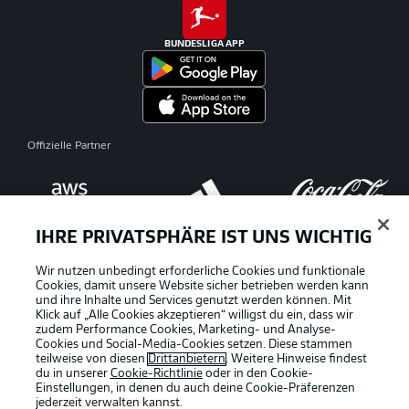
BUNDESLIGA APP
Offizielle Partner
IHRE PRIVATSPHÄRE IST UNS WICHTIG
Wir nutzen unbedingt erforderliche Cookies und funktionale
Cookies, damit unsere Website sicher betrieben werden kann
und ihre Inhalte und Services genutzt werden können. Mit
Klick auf „Alle Cookies akzeptieren“ willigst du ein, dass wir
zudem Performance Cookies, Marketing- und Analyse-
Cookies und Social-Media-Cookies setzen. Diese stammen
teilweise von diesen
Drittanbietern
. Weitere Hinweise findest
du in unserer
Cookie-Richtlinie
oder in den Cookie-
Einstellungen, in denen du auch deine Cookie-Präferenzen
jederzeit
verwalten kannst.