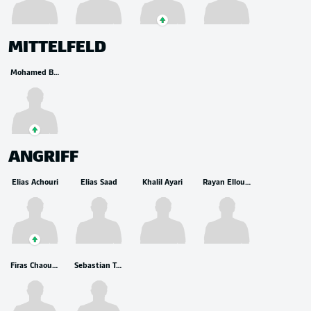
MITTELFELD
Mohamed Belhadj Mahmoud
ANGRIFF
Elias Achouri
Elias Saad
Khalil Ayari
Rayan Elloumi
Firas Chaouat
Sebastian Tounekti