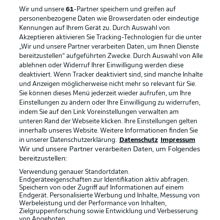
Wir und unsere
61
-Partner speichern und greifen auf
personenbezogene Daten wie Browserdaten oder eindeutige
Kennungen auf Ihrem Gerät zu. Durch Auswahl von
Rechtliche Hinweise
Voreinstellungen verwalten
Akzeptieren aktivieren Sie Tracking-Technologien für die unter
„Wir und unsere Partner verarbeiten Daten, um Ihnen Dienste
Datenschutz
Nutzungsbedingungen
bereitzustellen“ aufgeführten Zwecke. Durch Auswahl von Alle
ablehnen oder Widerruf Ihrer Einwilligung werden diese
Broadcaster
Kontakt
deaktiviert. Wenn Tracker deaktiviert sind, sind manche Inhalte
Jobs
Impressum
und Anzeigen möglicherweise nicht mehr so relevant für Sie.
Sie können dieses Menü jederzeit wieder aufrufen, um Ihre
Partner
Spieler
Einstellungen zu ändern oder Ihre Einwilligung zu widerrufen,
indem Sie auf den Link Voreinstellungen verwalten am
Liveticker
AGB
unteren Rand der Webseite klicken. Ihre Einstellungen gelten
innerhalb unseres Website. Weitere Informationen finden Sie
in unserer Datenschutzerklärung.
Datenschutz
Impressum
Wir und unsere Partner verarbeiten Daten, um Folgendes
bereitzustellen:
Verwendung genauer Standortdaten.
Endgeräteeigenschaften zur Identifikation aktiv abfragen.
Speichern von oder Zugriff auf Informationen auf einem
Endgerät. Personalisierte Werbung und Inhalte, Messung von
Werbeleistung und der Performance von Inhalten,
Zielgruppenforschung sowie Entwicklung und Verbesserung
© 2026 Bundesliga-Gruppe GmbH
von Angeboten.