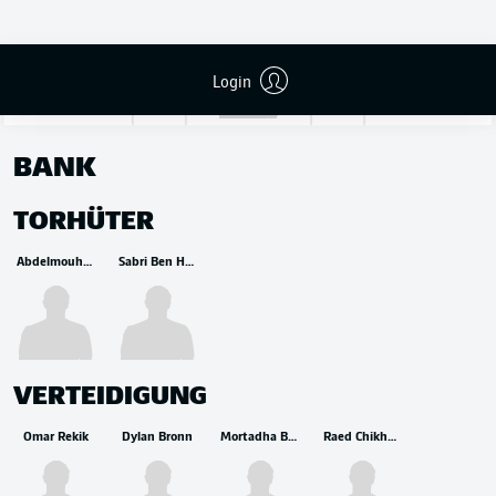
Aymen Dahmen
Login
BANK
TORHÜTER
Abdelmouhib Chamakh
Sabri Ben Hassen
VERTEIDIGUNG
Omar Rekik
Dylan Bronn
Mortadha Ben Ouanes
Raed Chikhaoui