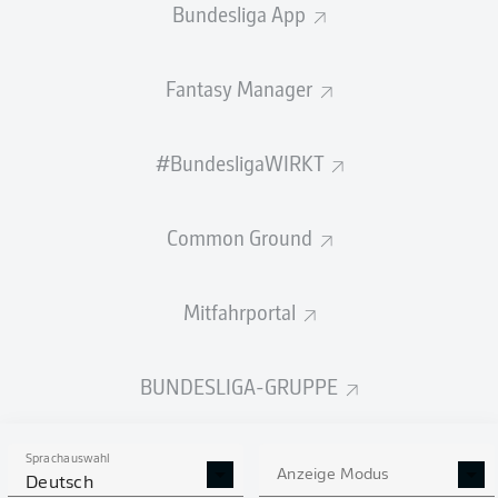
Bundesliga App
STARTELF
TUNESIEN
Fantasy Manager
Hazem Mastouri
#BundesligaWIRKT
Hannibal
Anis Ben Slimane
Common Ground
Mitfahrportal
Rani Khedira
Ismaël Gharbi
BUNDESLIGA-GRUPPE
Ali Abdi
Yan Valery
Mohamed Amine Ben Hmida
Ellyes Skhiri
Montassar Talbi
Sprachauswahl
Anzeige Modus
Deutsch