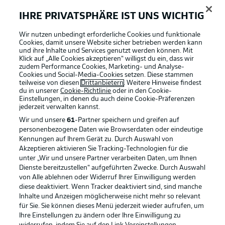
IHRE PRIVATSPHÄRE IST UNS WICHTIG
Wir nutzen unbedingt erforderliche Cookies und funktionale
Cookies, damit unsere Website sicher betrieben werden kann
und ihre Inhalte und Services genutzt werden können. Mit
Klick auf „Alle Cookies akzeptieren“ willigst du ein, dass wir
zudem Performance Cookies, Marketing- und Analyse-
Cookies und Social-Media-Cookies setzen. Diese stammen
teilweise von diesen
Drittanbietern
. Weitere Hinweise findest
du in unserer
Cookie-Richtlinie
oder in den Cookie-
Einstellungen, in denen du auch deine Cookie-Präferenzen
jederzeit
verwalten kannst.
Wir und unsere
61
-Partner speichern und greifen auf
personenbezogene Daten wie Browserdaten oder eindeutige
Kennungen auf Ihrem Gerät zu. Durch Auswahl von
Akzeptieren aktivieren Sie Tracking-Technologien für die
unter „Wir und unsere Partner verarbeiten Daten, um Ihnen
Dienste bereitzustellen“ aufgeführten Zwecke. Durch Auswahl
Rechtliche Hinweise
Voreinstellungen verwalten
von Alle ablehnen oder Widerruf Ihrer Einwilligung werden
diese deaktiviert. Wenn Tracker deaktiviert sind, sind manche
Datenschutz
Nutzungsbedingungen
Inhalte und Anzeigen möglicherweise nicht mehr so relevant
Broadcaster
Kontakt
für Sie. Sie können dieses Menü jederzeit wieder aufrufen, um
Ihre Einstellungen zu ändern oder Ihre Einwilligung zu
Jobs
Impressum