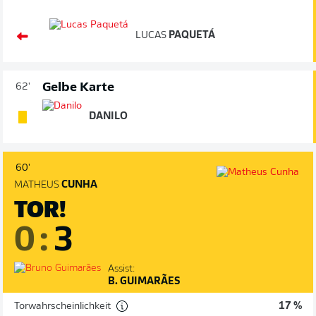
LUCAS
PAQUETÁ
Gelbe Karte
62'
DANILO
60'
MATHEUS
CUNHA
TOR!
0
:
3
Assist:
B. GUIMARÃES
Torwahrscheinlichkeit
17 %