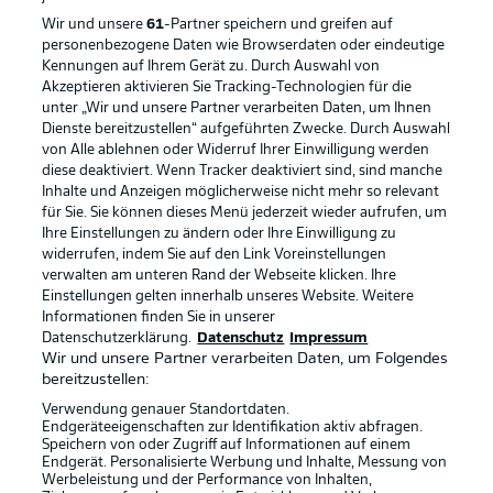
Wir und unsere
61
-Partner speichern und greifen auf
personenbezogene Daten wie Browserdaten oder eindeutige
Kennungen auf Ihrem Gerät zu. Durch Auswahl von
Akzeptieren aktivieren Sie Tracking-Technologien für die
unter „Wir und unsere Partner verarbeiten Daten, um Ihnen
Dienste bereitzustellen“ aufgeführten Zwecke. Durch Auswahl
von Alle ablehnen oder Widerruf Ihrer Einwilligung werden
diese deaktiviert. Wenn Tracker deaktiviert sind, sind manche
Inhalte und Anzeigen möglicherweise nicht mehr so relevant
für Sie. Sie können dieses Menü jederzeit wieder aufrufen, um
Rechtliche Hinweise
Voreinstellungen verwalten
Ihre Einstellungen zu ändern oder Ihre Einwilligung zu
widerrufen, indem Sie auf den Link Voreinstellungen
Datenschutz
Nutzungsbedingungen
verwalten am unteren Rand der Webseite klicken. Ihre
Broadcaster
Kontakt
Einstellungen gelten innerhalb unseres Website. Weitere
Informationen finden Sie in unserer
Jobs
Impressum
Datenschutzerklärung.
Datenschutz
Impressum
Wir und unsere Partner verarbeiten Daten, um Folgendes
Partner
Spieler
bereitzustellen:
Liveticker
AGB
Verwendung genauer Standortdaten.
Endgeräteeigenschaften zur Identifikation aktiv abfragen.
Speichern von oder Zugriff auf Informationen auf einem
Endgerät. Personalisierte Werbung und Inhalte, Messung von
Werbeleistung und der Performance von Inhalten,