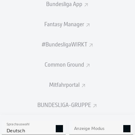
Bundesliga App
Fantasy Manager
PÄSSE
#BundesligaWIRKT
263
538
Passquote
73 %
88 %
Common Ground
Mitfahrportal
SCHÜSSE
BUNDESLIGA-GRUPPE
9
9
neben das Tor
neben das Tor
2
7
auf das Tor
auf das Tor
Sprachauswahl
Anzeige Modus
Deutsch