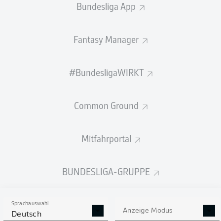
Bundesliga App
STARTELF
KAP VERDE
Fantasy Manager
Willy Semedo
Dailon Livramento
Ryan Mendes
#BundesligaWIRKT
Common Ground
Jamiro Monteiro
Deroy Duarte
Mitfahrportal
Kevin Pina
BUNDESLIGA-GRUPPE
João Paulo
Diney Borges
Pico
Wagner Pina
Sprachauswahl
Anzeige Modus
Deutsch