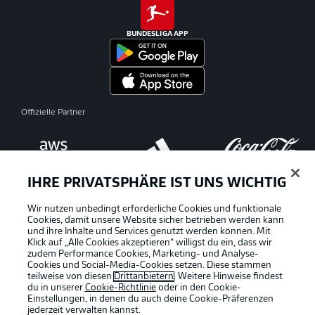
BUNDESLIGA APP
Offizielle Partner
IHRE PRIVATSPHÄRE IST UNS WICHTIG
Wir nutzen unbedingt erforderliche Cookies und funktionale
Cookies, damit unsere Website sicher betrieben werden kann
und ihre Inhalte und Services genutzt werden können. Mit
Klick auf „Alle Cookies akzeptieren“ willigst du ein, dass wir
zudem Performance Cookies, Marketing- und Analyse-
Cookies und Social-Media-Cookies setzen. Diese stammen
teilweise von diesen
Drittanbietern
. Weitere Hinweise findest
du in unserer
Cookie-Richtlinie
oder in den Cookie-
Einstellungen, in denen du auch deine Cookie-Präferenzen
jederzeit
verwalten kannst.