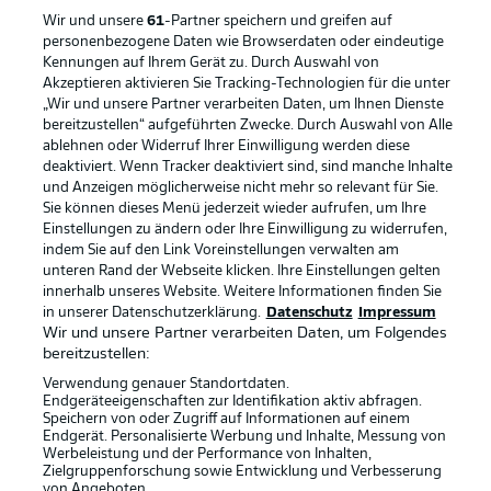
Wir und unsere
61
-Partner speichern und greifen auf
personenbezogene Daten wie Browserdaten oder eindeutige
Kennungen auf Ihrem Gerät zu. Durch Auswahl von
Rechtliche Hinweise
Voreinstellungen verwalten
Akzeptieren aktivieren Sie Tracking-Technologien für die unter
„Wir und unsere Partner verarbeiten Daten, um Ihnen Dienste
Datenschutz
Nutzungsbedingungen
bereitzustellen“ aufgeführten Zwecke. Durch Auswahl von Alle
ablehnen oder Widerruf Ihrer Einwilligung werden diese
Broadcaster
Kontakt
deaktiviert. Wenn Tracker deaktiviert sind, sind manche Inhalte
Jobs
Impressum
und Anzeigen möglicherweise nicht mehr so relevant für Sie.
Sie können dieses Menü jederzeit wieder aufrufen, um Ihre
Partner
Spieler
Einstellungen zu ändern oder Ihre Einwilligung zu widerrufen,
indem Sie auf den Link Voreinstellungen verwalten am
Liveticker
AGB
unteren Rand der Webseite klicken. Ihre Einstellungen gelten
innerhalb unseres Website. Weitere Informationen finden Sie
in unserer Datenschutzerklärung.
Datenschutz
Impressum
Wir und unsere Partner verarbeiten Daten, um Folgendes
bereitzustellen:
Verwendung genauer Standortdaten.
Endgeräteeigenschaften zur Identifikation aktiv abfragen.
Speichern von oder Zugriff auf Informationen auf einem
Endgerät. Personalisierte Werbung und Inhalte, Messung von
Werbeleistung und der Performance von Inhalten,
Zielgruppenforschung sowie Entwicklung und Verbesserung
© 2026 Bundesliga-Gruppe GmbH
von Angeboten.