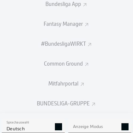
Bundesliga App
Fantasy Manager
PÄSSE
#BundesligaWIRKT
362
563
Passquote
83 %
88 %
Common Ground
Mitfahrportal
SCHÜSSE
BUNDESLIGA-GRUPPE
6
8
neben das Tor
neben das Tor
3
3
auf das Tor
auf das Tor
Sprachauswahl
Anzeige Modus
Deutsch