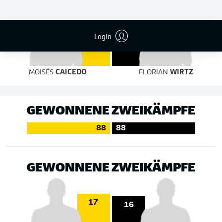
3
Login
2
MOISÉS
CAICEDO
FLORIAN
WIRTZ
GEWONNENE ZWEIKÄMPFE
88
88
GEWONNENE ZWEIKÄMPFE
17
16