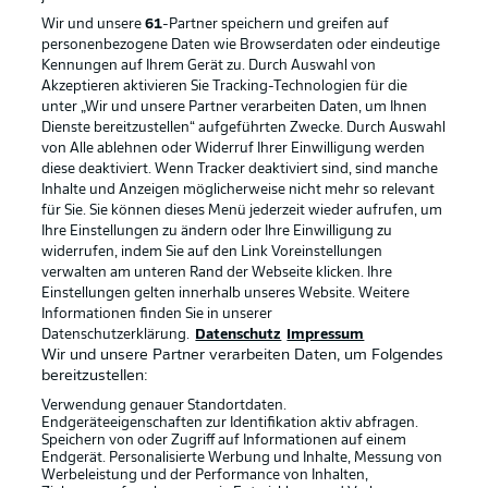
Wir und unsere
61
-Partner speichern und greifen auf
personenbezogene Daten wie Browserdaten oder eindeutige
Kennungen auf Ihrem Gerät zu. Durch Auswahl von
Akzeptieren aktivieren Sie Tracking-Technologien für die
unter „Wir und unsere Partner verarbeiten Daten, um Ihnen
Dienste bereitzustellen“ aufgeführten Zwecke. Durch Auswahl
von Alle ablehnen oder Widerruf Ihrer Einwilligung werden
diese deaktiviert. Wenn Tracker deaktiviert sind, sind manche
Inhalte und Anzeigen möglicherweise nicht mehr so relevant
für Sie. Sie können dieses Menü jederzeit wieder aufrufen, um
Rechtliche Hinweise
Voreinstellungen verwalten
Ihre Einstellungen zu ändern oder Ihre Einwilligung zu
widerrufen, indem Sie auf den Link Voreinstellungen
Datenschutz
Nutzungsbedingungen
verwalten am unteren Rand der Webseite klicken. Ihre
Broadcaster
Kontakt
Einstellungen gelten innerhalb unseres Website. Weitere
Informationen finden Sie in unserer
Jobs
Impressum
Datenschutzerklärung.
Datenschutz
Impressum
Wir und unsere Partner verarbeiten Daten, um Folgendes
Partner
Spieler
bereitzustellen:
Liveticker
AGB
Verwendung genauer Standortdaten.
Endgeräteeigenschaften zur Identifikation aktiv abfragen.
Speichern von oder Zugriff auf Informationen auf einem
Endgerät. Personalisierte Werbung und Inhalte, Messung von
Werbeleistung und der Performance von Inhalten,