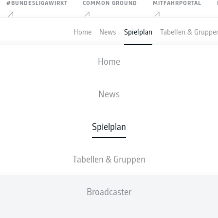
#BUNDESLIGAWIRKT
COMMON GROUND
MITFAHRPORTAL
Home
News
Spielplan
Tabellen & Gruppe
FIFA WELTMEISTERSCHAFT
Home
USA
-
AUSTRALIEN
News
2
0
Spielplan
Tabellen & Gruppen
IVE
AUFSTELLUNGEN
STATISTIKEN
TABEL
Broadcaster