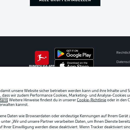
Rechtli
Datensc
BUNDESLIGA APP
Broadca
Jobs
Partner
 damit unsere Website sicher betrieben werden kann und ihre Inhalte und S
ein, dass wir zudem Performance Cookies, Marketing- und Analyse-Cookies u
Livetick
etern
. Weitere Hinweise findest du in unserer
Cookie-Richtlinie
oder in den 
erwalten kannst.
gene Daten wie Browserdaten oder eindeutige Kennungen auf Ihrem Gerät 
 unter „Wir und unsere Partner verarbeiten Daten, um Ihnen Dienste bereitz
Ihrer Einwilligung werden diese deaktiviert. Wenn Tracker deaktiviert sin