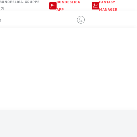
BUNDESLIGA-GRUPPE
BUNDESLIGA
FANTASY
APP
MANAGER
n
AUSTRALIEN
LE
Sp
S
U
N
Tore
+/-
Punkte