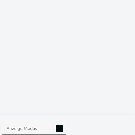
3
2
0
1
8:4
+4
6
3
1
1
1
2:2
0
4
3
1
1
1
2:4
-2
4
3
1
0
2
3:5
-2
3
13. Juni
14. Juni
Anzeige Modus