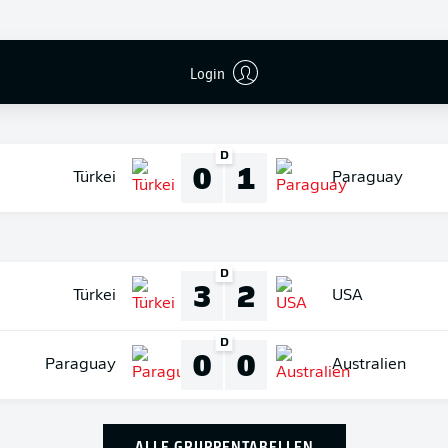
D
2
0
USA
Australien
Login
D
0
1
Türkei
Paraguay
D
3
2
Türkei
USA
D
0
0
Paraguay
Australien
ALLE GRUPPENTABELLEN