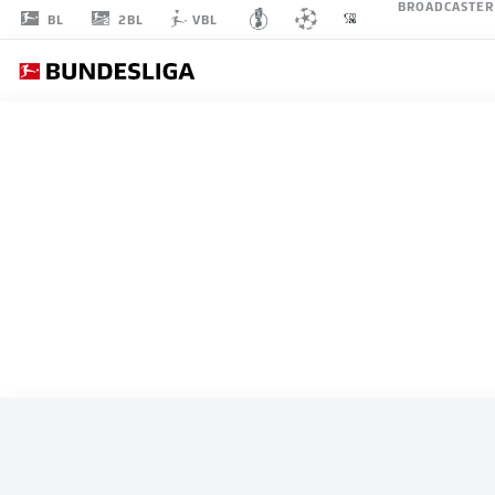
BROADCASTER
2BL
BL
VBL
ALLE SPIELE
USA
L
GRUPPE D