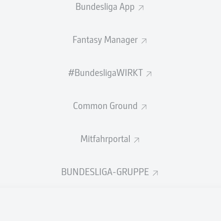
Bundesliga App
Fantasy Manager
#BundesligaWIRKT
Common Ground
D
4
1
USA
Paraguay
Mitfahrportal
BUNDESLIGA-GRUPPE
D
2
0
Australien
Türkei