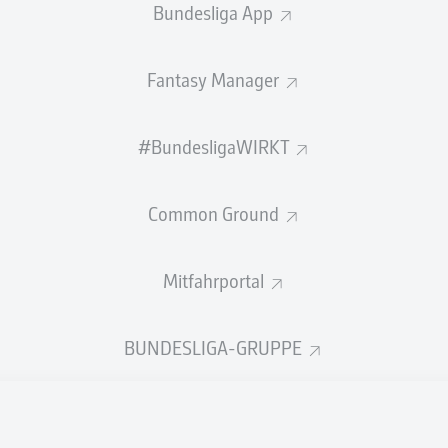
Bundesliga App
Fantasy Manager
PÄSSE
#BundesligaWIRKT
611
313
Passquote
Common Ground
Mitfahrportal
SCHÜSSE
BUNDESLIGA-GRUPPE
as Tor
neben
7
2
auf das Tor
auf das Tor