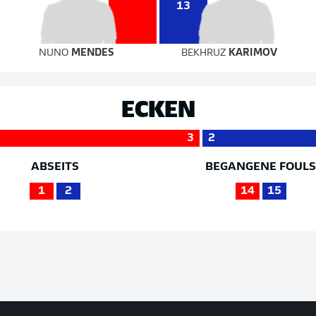
13
NUNO
MENDES
BEKHRUZ
KARIMOV
ECKEN
3
2
ABSEITS
BEGANGENE FOUL
1
2
14
15