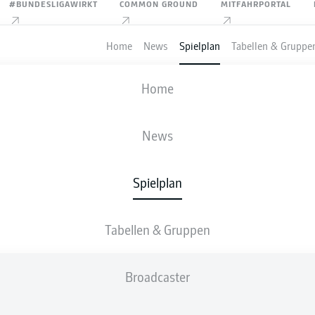
#BUNDESLIGAWIRKT
COMMON GROUND
MITFAHRPORTAL
Home
News
Spielplan
Tabellen & Gruppe
FIFA WELTMEISTERSCHAFT
Home
PORTUGAL
-
USBEKISTAN
News
5
0
Spielplan
Tabellen & Gruppen
IVE
AUFSTELLUNGEN
STATISTIKEN
TABEL
Broadcaster