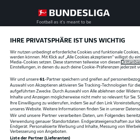
Football as it's meant to be
Offizielle Partner
IHRE PRIVATSPHÄRE IST UNS WICHTIG
Wir nutzen unbedingt erforderliche Cookies und funktionale Cookies,
werden können. Mit Klick auf „Alle Cookies akzeptieren“ willigst du 
Media-Cookies setzen. Diese stammen teilweise von diesen
Drittanbi
Einstellungen, in denen du auch deine Cookie-Präferenzen jederzeit
v
Wir und unsere
61
-Partner speichern und greifen auf personenbezo
Auswahl von Akzeptieren aktivieren Sie Tracking-Technologien für die
aufgeführten Zwecke. Durch Auswahl von Alle ablehnen oder Widerruf 
Inhalte und Anzeigen möglicherweise nicht mehr so relevant für Sie. 
Ihre Einwilligung zu widerrufen, indem Sie auf den Link Voreinstellu
unseres Website. Weitere Informationen finden Sie in unserer Datens
Wir und unsere Partner verarbeiten Daten, um Folgendes bereitz
Verwendung genauer Standortdaten. Endgeräteeigenschaften zur Ident
Endgerät. Personalisierte Werbung und Inhalte, Messung von Werbel
© 2026 Bundesliga-Gruppe GmbH
Verbesserung von Angeboten.
Liste der Partner (Lieferanten)