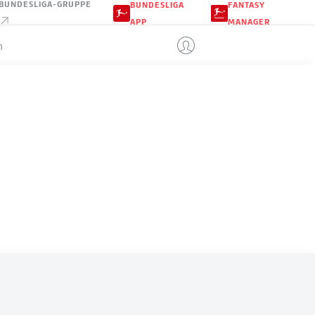
BUNDESLIGA-GRUPPE
BUNDESLIGA
FANTASY
APP
MANAGER
n
USBEKISTAN
LE