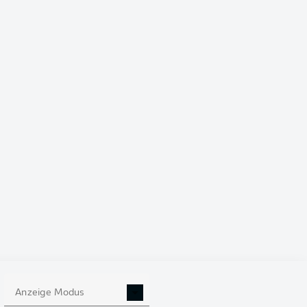
81 %
5
 das Tor
Anzeige Modus