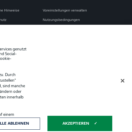
che Hinweise
Voreinstellungen verwalten
hutz
Nutzungsbedingungen
ster
Kontakt
Impressum
Spieler
ervices genutzt
nd Social-
er
AGB
Cookie-
zu. Durch
ustellen“
d, sind manche
 ändern oder
lten innerhalb
uf einem
ntwicklung und
Anzeige Modus
LLE ABLEHNEN
AKZEPTIEREN