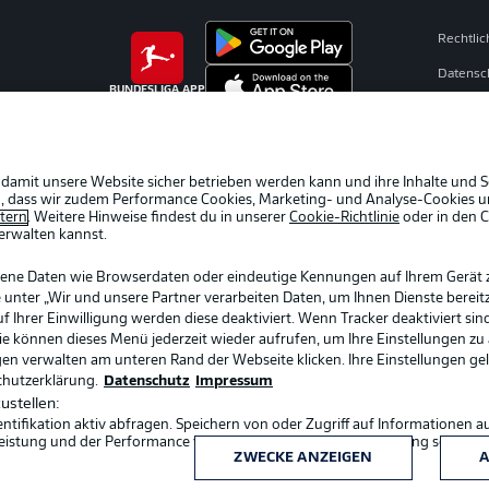
Rechtli
Datensc
BUNDESLIGA APP
Broadca
Jobs
Partner
 damit unsere Website sicher betrieben werden kann und ihre Inhalte und S
ein, dass wir zudem Performance Cookies, Marketing- und Analyse-Cookies u
Livetick
etern
. Weitere Hinweise findest du in unserer
Cookie-Richtlinie
oder in den 
erwalten kannst.
gene Daten wie Browserdaten oder eindeutige Kennungen auf Ihrem Gerät 
 unter „Wir und unsere Partner verarbeiten Daten, um Ihnen Dienste bereitz
Ihrer Einwilligung werden diese deaktiviert. Wenn Tracker deaktiviert sin
Sie können dieses Menü jederzeit wieder aufrufen, um Ihre Einstellungen zu
ngen verwalten am unteren Rand der Webseite klicken. Ihre Einstellungen ge
chutzerklärung.
Datenschutz
Impressum
ustellen:
ifikation aktiv abfragen. Speichern von oder Zugriff auf Informationen a
Sprachauswahl
eistung und der Performance von Inhalten, Zielgruppenforschung sowie E
Deutsch
ZWECKE ANZEIGEN
A