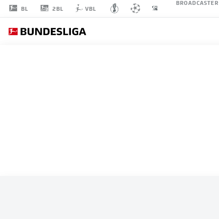
BROADCASTER
2BL
BL
VBL
ALLE SPIELE
PORTUGAL
L