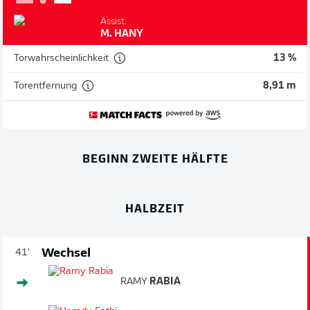
Assist:
M. HANY
Torwahrscheinlichkeit
13 %
Torentfernung
8,91 m
BEGINN ZWEITE HÄLFTE
HALBZEIT
Wechsel
41'
RAMY
RABIA