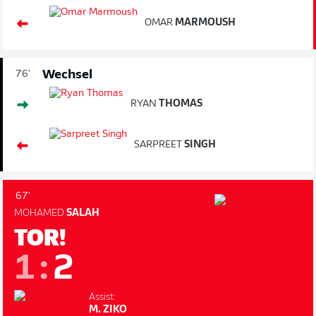
OMAR
MARMOUSH
Wechsel
76'
RYAN
THOMAS
SARPREET
SINGH
67'
MOHAMED
SALAH
TOR!
1
:
2
Assist:
M. ZIKO