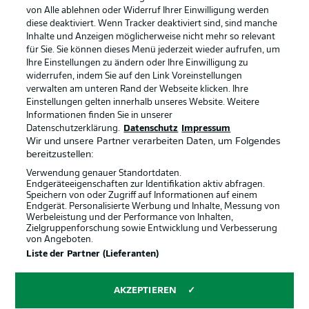
Rechtliche Hinweise
Voreinstellungen verwalten
von Alle ablehnen oder Widerruf Ihrer Einwilligung werden
diese deaktiviert. Wenn Tracker deaktiviert sind, sind manche
Datenschutz
Nutzungsbedingungen
Inhalte und Anzeigen möglicherweise nicht mehr so relevant
Broadcaster
Kontakt
für Sie. Sie können dieses Menü jederzeit wieder aufrufen, um
Ihre Einstellungen zu ändern oder Ihre Einwilligung zu
Jobs
Impressum
widerrufen, indem Sie auf den Link Voreinstellungen
verwalten am unteren Rand der Webseite klicken. Ihre
Partner
Spieler
Einstellungen gelten innerhalb unseres Website. Weitere
Liveticker
AGB
Informationen finden Sie in unserer
Datenschutzerklärung.
Datenschutz
Impressum
Wir und unsere Partner verarbeiten Daten, um Folgendes
bereitzustellen:
Verwendung genauer Standortdaten.
Endgeräteeigenschaften zur Identifikation aktiv abfragen.
Speichern von oder Zugriff auf Informationen auf einem
Endgerät. Personalisierte Werbung und Inhalte, Messung von
Werbeleistung und der Performance von Inhalten,
Zielgruppenforschung sowie Entwicklung und Verbesserung
von Angeboten.
© 2026 Bundesliga-Gruppe GmbH
Liste der Partner (Lieferanten)
Sprachauswahl
AKZEPTIEREN
Deutsch