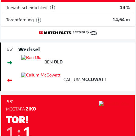
Torwahrscheinlichkeit
14 %
Torentfernung
14,64 m
Wechsel
66'
BEN
OLD
CALLUM
MCCOWATT
58'
MOSTAFA
ZIKO
TOR!
1
:
1