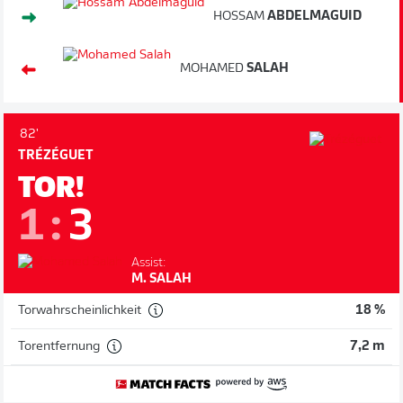
HOSSAM
ABDELMAGUID
MOHAMED
SALAH
82'
TRÉZÉGUET
TOR!
1
:
3
Assist:
M. SALAH
Torwahrscheinlichkeit
18 %
Torentfernung
7,2 m