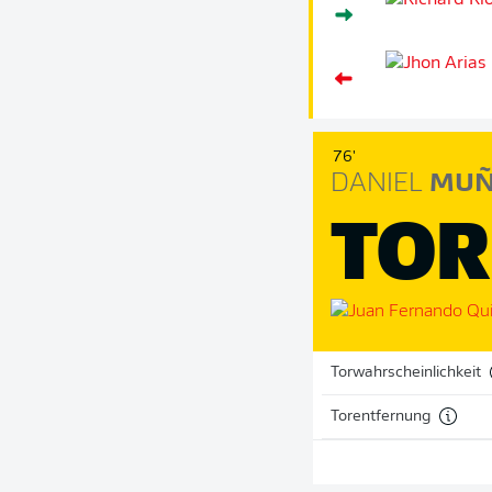
76'
DANIEL
MUÑ
TOR
Torwahrscheinlichkeit
Torentfernung