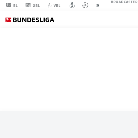
BROADCASTER
2BL
BL
VBL
ALLE SPIELE
KOLUMBIEN
L