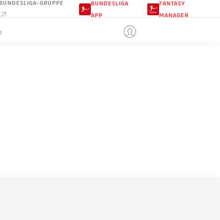
BUNDESLIGA-GRUPPE
BUNDESLIGA
FANTASY
APP
MANAGER
n
DR KONGO
LE