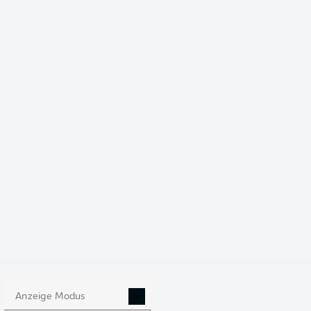
onnen und durch den
Den knappen Erfolg
Star Luis Díaz hatte
ber ohne
© ULISES RUIZ
Anzeige Modus