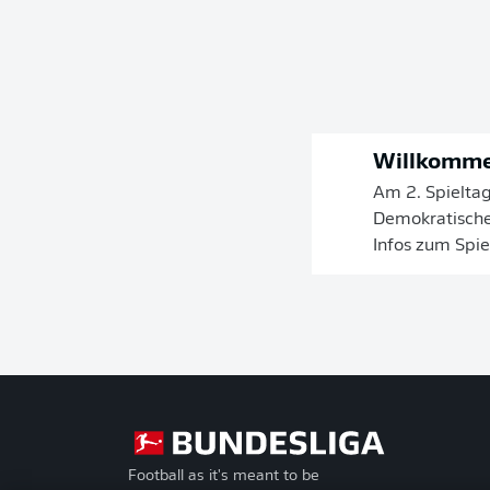
Willkomme
Am 2. Spieltag
Demokratische 
Infos zum Spie
Football as it's meant to be