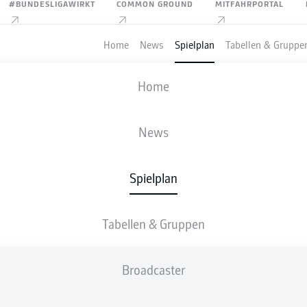
#BUNDESLIGAWIRKT
COMMON GROUND
MITFAHRPORTAL
Home
News
Spielplan
Tabellen & Gruppe
FIFA WELTMEISTERSCHAFT
Home
KOLUMBIEN
-
DR KONGO
News
1
0
Spielplan
Tabellen & Gruppen
IVE
AUFSTELLUNGEN
STATISTIKEN
TABEL
Broadcaster
D. Muñoz
76'