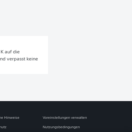
K auf die
nd verpasst keine
che Hinweise
Voreinstellungen verwalten
hutz
Nutzungsbedingungen