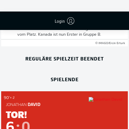
Kanada: Jonathan David von Juventus Turin. Bereits mit
Halbzeitpfiff ist die Partie in Vancouver entschieden.
Überschattet wird das Torfestival von einer
Horrorverletzung von Ismael Koné, der nach einem Foul
Login
von Assim Madibo einen Beinbruch erleidet. Sowohl
Madibo als auch Homam El-Amin fliegen nach ihren Fouls
vom Platz. Kanada ist nun Erster in Gruppe B.
© IMAGO/Ercin Erturk
REGULÄRE SPIELZEIT BEENDET
SPIELENDE
90'
+ 2
JONATHAN
DAVID
TOR!
6
:
0