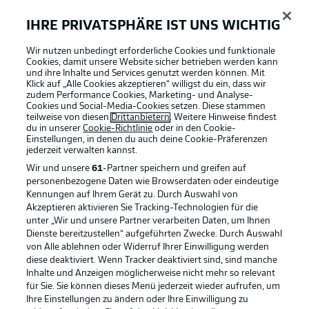
IHRE PRIVATSPHÄRE IST UNS WICHTIG
Wir nutzen unbedingt erforderliche Cookies und funktionale
Cookies, damit unsere Website sicher betrieben werden kann
und ihre Inhalte und Services genutzt werden können. Mit
Klick auf „Alle Cookies akzeptieren“ willigst du ein, dass wir
zudem Performance Cookies, Marketing- und Analyse-
Cookies und Social-Media-Cookies setzen. Diese stammen
teilweise von diesen
Drittanbietern
. Weitere Hinweise findest
du in unserer
Cookie-Richtlinie
oder in den Cookie-
Einstellungen, in denen du auch deine Cookie-Präferenzen
jederzeit
verwalten kannst.
Wir und unsere
61
-Partner speichern und greifen auf
personenbezogene Daten wie Browserdaten oder eindeutige
Kennungen auf Ihrem Gerät zu. Durch Auswahl von
Akzeptieren aktivieren Sie Tracking-Technologien für die
unter „Wir und unsere Partner verarbeiten Daten, um Ihnen
Dienste bereitzustellen“ aufgeführten Zwecke. Durch Auswahl
Rechtliche Hinweise
Voreinstellungen verwalten
von Alle ablehnen oder Widerruf Ihrer Einwilligung werden
diese deaktiviert. Wenn Tracker deaktiviert sind, sind manche
Datenschutz
Nutzungsbedingungen
Inhalte und Anzeigen möglicherweise nicht mehr so relevant
Broadcaster
Kontakt
für Sie. Sie können dieses Menü jederzeit wieder aufrufen, um
Ihre Einstellungen zu ändern oder Ihre Einwilligung zu
Jobs
Impressum