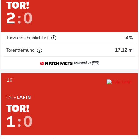
TOR!
2
:
0
Torwahrscheinlichkeit
3 %
Torentfernung
17,12 m
16'
CYLE
LARIN
TOR!
1
:
0