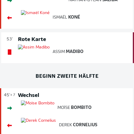
NATHAN-DYLAN
SALIBA
ISMAËL
KONÉ
Rote Karte
53'
ASSIM
MADIBO
BEGINN ZWEITE HÄLFTE
Wechsel
45'
+ 7
MOÏSE
BOMBITO
DEREK
CORNELIUS