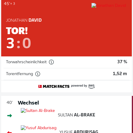
45'
+ 3
JONATHAN
DAVID
TOR!
3
:
0
Torwahrscheinlichkeit
37 %
Torentfernung
1,52 m
Wechsel
40'
SULTAN
AL-BRAKE
YUSUF
ABDURISAG