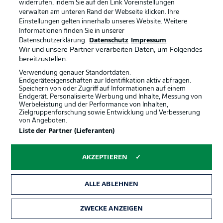
widerrufen, indem Sie auf den Link Voreinstellungen
verwalten am unteren Rand der Webseite klicken. Ihre
Partner
Spieler
Einstellungen gelten innerhalb unseres Website. Weitere
Liveticker
AGB
Informationen finden Sie in unserer
Datenschutzerklärung.
Datenschutz
Impressum
Wir und unsere Partner verarbeiten Daten, um Folgendes
bereitzustellen:
Verwendung genauer Standortdaten.
Endgeräteeigenschaften zur Identifikation aktiv abfragen.
Speichern von oder Zugriff auf Informationen auf einem
Endgerät. Personalisierte Werbung und Inhalte, Messung von
Werbeleistung und der Performance von Inhalten,
Zielgruppenforschung sowie Entwicklung und Verbesserung
von Angeboten.
© 2026 Bundesliga-Gruppe GmbH
Liste der Partner (Lieferanten)
Sprachauswahl
AKZEPTIEREN
Deutsch
ALLE ABLEHNEN
Anzeige Modus
ZWECKE ANZEIGEN