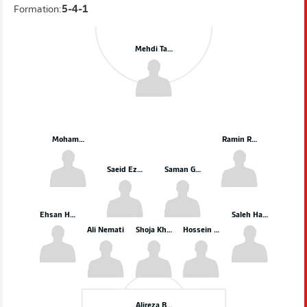
Formation:
5-4-1
Mehdi Taremi
Mohammad Mohebi
Ramin Rezaeian
Saeid Ezatolahi
Saman Ghoddos
Ehsan Hajsafi
Saleh Hardani
Ali Nemati
Shoja Khalilzadeh
Hossein Kanaani
Alireza Beiranvand