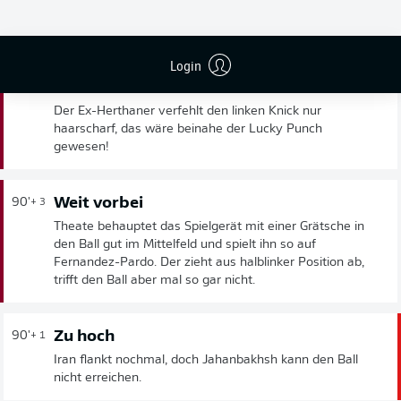
SPIELENDE
Login
Lukébakio setzt zum Schlenzer an
90'
+ 5
Der Ex-Herthaner verfehlt den linken Knick nur
haarscharf, das wäre beinahe der Lucky Punch
gewesen!
Weit vorbei
90'
+ 3
Theate behauptet das Spielgerät mit einer Grätsche in
den Ball gut im Mittelfeld und spielt ihn so auf
Fernandez-Pardo. Der zieht aus halblinker Position ab,
trifft den Ball aber mal so gar nicht.
Zu hoch
90'
+ 1
Iran flankt nochmal, doch Jahanbakhsh kann den Ball
nicht erreichen.