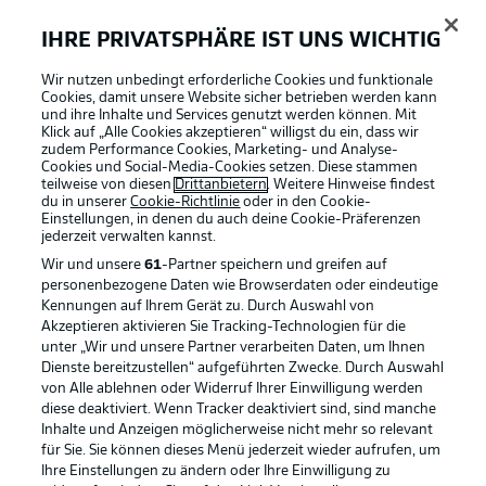
Maxim De Cuyper
Brandon Mechele
Nathan Ngoy
Thomas Meunier
IHRE PRIVATSPHÄRE IST UNS WICHTIG
Wir nutzen unbedingt erforderliche Cookies und funktionale
Cookies, damit unsere Website sicher betrieben werden kann
und ihre Inhalte und Services genutzt werden können. Mit
Klick auf „Alle Cookies akzeptieren“ willigst du ein, dass wir
Thibaut Courtois
zudem Performance Cookies, Marketing- und Analyse-
Cookies und Social-Media-Cookies setzen. Diese stammen
teilweise von diesen
Drittanbietern
. Weitere Hinweise findest
du in unserer
Cookie-Richtlinie
oder in den Cookie-
Einstellungen, in denen du auch deine Cookie-Präferenzen
jederzeit
verwalten kannst.
Wir und unsere
61
-Partner speichern und greifen auf
Die Schiedsrichter
personenbezogene Daten wie Browserdaten oder eindeutige
Kennungen auf Ihrem Gerät zu. Durch Auswahl von
Dario Herrera (SR), Cristian Gonzalo Navarro (SR-A. 1),
Akzeptieren aktivieren Sie Tracking-Technologien für die
Gabriel Chade (SR-A. 2), Yusuke Araki (Vierter Offizieller),
unter „Wir und unsere Partner verarbeiten Daten, um Ihnen
Hernan Mastrangelo (VA), Leodan Gonzalez (VA-A.)
Dienste bereitzustellen“ aufgeführten Zwecke. Durch Auswahl
von Alle ablehnen oder Widerruf Ihrer Einwilligung werden
diese deaktiviert. Wenn Tracker deaktiviert sind, sind manche
Belgien ohne Doku
Inhalte und Anzeigen möglicherweise nicht mehr so relevant
Der Flügelstürmer fällt krankheitsbedingt aus. Das teilte
für Sie. Sie können dieses Menü jederzeit wieder aufrufen, um
Ihre Einstellungen zu ändern oder Ihre Einwilligung zu
der belgische Verband (RBFA) mit.