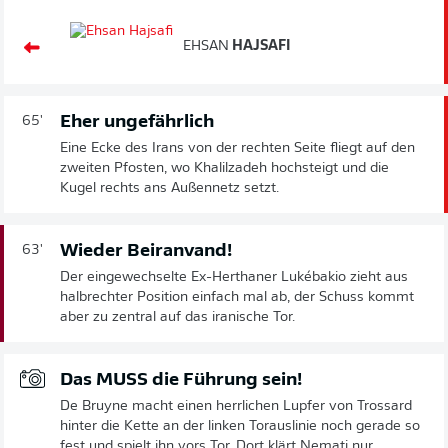
EHSAN
HAJSAFI
Eher ungefährlich
65'
Eine Ecke des Irans von der rechten Seite fliegt auf den
zweiten Pfosten, wo Khalilzadeh hochsteigt und die
Kugel rechts ans Außennetz setzt.
Wieder Beiranvand!
63'
Der eingewechselte Ex-Herthaner Lukébakio zieht aus
halbrechter Position einfach mal ab, der Schuss kommt
aber zu zentral auf das iranische Tor.
Das MUSS die Führung sein!
De Bruyne macht einen herrlichen Lupfer von Trossard
hinter die Kette an der linken Torauslinie noch gerade so
fest und spielt ihn vors Tor. Dort klärt Nemati nur