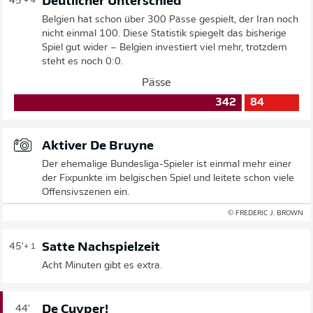
Deutlicher Unterschied
45'
+ 4
Belgien hat schon über 300 Pässe gespielt, der Iran noch
nicht einmal 100. Diese Statistik spiegelt das bisherige
Spiel gut wider – Belgien investiert viel mehr, trotzdem
steht es noch 0:0.
Pässe
342
84
Aktiver De Bruyne
Der ehemalige Bundesliga-Spieler ist einmal mehr einer
der Fixpunkte im belgischen Spiel und leitete schon viele
Offensivszenen ein.
© FREDERIC J. BROWN
Satte Nachspielzeit
45'
+ 1
Acht Minuten gibt es extra.
De Cuyper!
44'