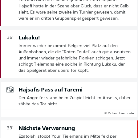
Freistoß wird nicht weiter gefährich. Irans Kapitän
Hajsafi hatte in der Szene aber Glück, dass er nicht Gelb
sieht. Es wäre seine zweite im Turnier gewesen, damit
wäre er im dritten Gruppenspiel gesperrt gewesen.
Lukaku!
36'
Immer wieder bekommt Belgien viel Platz auf den
Außenbahnen, die die "Roten Teufel" auch gut ausnutzen
und immer wieder gefährliche Flanken schlagen. Jetzt
schlägt Tielemans eine solche in Richtung Lukaku, der
das Spielgerät aber übers Tor köpft.
Hajsafis Pass auf Taremi
Der Angreifer stand beim Zuspiel leicht im Abseits, daher
zählte das Tor nicht.
© Richard Heathcote
Nächste Verwarnung
33'
Ezatolahi stoppt Youri Tielemans im Mittelfeld per