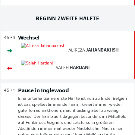
BEGINN ZWEITE HÄLFTE
Wechsel
45'
+ 9
ALIREZA
JAHANBAKHSH
SALEH
HARDANI
Pause in Inglewood
45'
+ 9
Eine unterhaltsame erste Hälfte ist nun zu Ende. Belgien
ist das spielbestimmende Team, kreiert immer wieder
gute Torraumaktionen, macht bislang aber zu wenig
daraus. Der Iran lauert dagegen besonders im Mittelfeld
auf Fehler des Gegners und setzte so in größeren
Abständen immer mal wieder Nadelstiche. Nach einer
guten Freistoßvariante ging "Team Melli" in der 25.