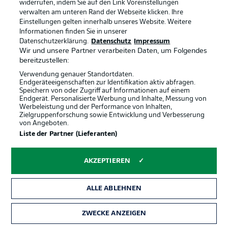
widerrufen, indem Sie auf den Link Voreinstellungen
© IMAGO/Jan De Meuleneir
verwalten am unteren Rand der Webseite klicken. Ihre
Einstellungen gelten innerhalb unseres Website. Weitere
Informationen finden Sie in unserer
Erste Minuten für Theate?
Datenschutzerklärung.
Datenschutz
Impressum
Der Frankfurter saß beim 1:1 gegen Ägypten 90
Wir und unsere Partner verarbeiten Daten, um Folgendes
Minuten lang auf der Bank – und heute?
bereitzustellen:
Verwendung genauer Standortdaten.
Endgeräteeigenschaften zur Identifikation aktiv abfragen.
Premiere
Speichern von oder Zugriff auf Informationen auf einem
Endgerät. Personalisierte Werbung und Inhalte, Messung von
Erstmals überhaupt findet dieses Duell statt.
Werbeleistung und der Performance von Inhalten,
Zielgruppenforschung sowie Entwicklung und Verbesserung
von Angeboten.
Iran erfolgreicher
Liste der Partner (Lieferanten)
In Sachen Titel hat wiederum der asiatische Teilnehmer
die Nase vorn: Dreimal wurde Iran Asienmeister (1968,
AKZEPTIEREN
1972, 1976), Belgiens größter Erfolg war der
Olympiagewinn von 1920.
ALLE ABLEHNEN
Klare Favoritenrolle?
ZWECKE ANZEIGEN
Auch wenn Belgien laut einigen Experten nicht mehr