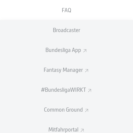
FAQ
GEW.
GEW.
ZWEIKÄMPFE
KOPFDUELLE
0
0
Broadcaster
Begangene Fouls
0
Bundesliga App
Gelbe Karten
0
Fantasy Manager
Einsätze
0
Sprints
0
#BundesligaWIRKT
Intensive Läufe
0
Common Ground
Laufdistanz (km)
0
Mitfahrportal
Speed (km/h)
0