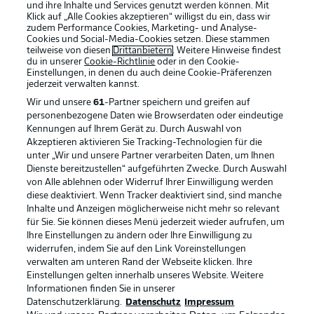
und ihre Inhalte und Services genutzt werden können. Mit
Klick auf „Alle Cookies akzeptieren“ willigst du ein, dass wir
zudem Performance Cookies, Marketing- und Analyse-
Cookies und Social-Media-Cookies setzen. Diese stammen
teilweise von diesen
Drittanbietern
. Weitere Hinweise findest
du in unserer
Cookie-Richtlinie
oder in den Cookie-
Einstellungen, in denen du auch deine Cookie-Präferenzen
jederzeit
verwalten kannst.
Wir und unsere
61
-Partner speichern und greifen auf
personenbezogene Daten wie Browserdaten oder eindeutige
Kennungen auf Ihrem Gerät zu. Durch Auswahl von
Akzeptieren aktivieren Sie Tracking-Technologien für die
unter „Wir und unsere Partner verarbeiten Daten, um Ihnen
Dienste bereitzustellen“ aufgeführten Zwecke. Durch Auswahl
Rechtliche Hinweise
Voreinstellungen verwalten
von Alle ablehnen oder Widerruf Ihrer Einwilligung werden
diese deaktiviert. Wenn Tracker deaktiviert sind, sind manche
Datenschutz
Nutzungsbedingungen
Inhalte und Anzeigen möglicherweise nicht mehr so relevant
Broadcaster
Kontakt
für Sie. Sie können dieses Menü jederzeit wieder aufrufen, um
Ihre Einstellungen zu ändern oder Ihre Einwilligung zu
Jobs
Impressum
widerrufen, indem Sie auf den Link Voreinstellungen
verwalten am unteren Rand der Webseite klicken. Ihre
Partner
Spieler
Einstellungen gelten innerhalb unseres Website. Weitere
Liveticker
AGB
Informationen finden Sie in unserer
Datenschutzerklärung.
Datenschutz
Impressum