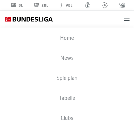
2BL
BL
VBL
ZAID
Home
TCHIBARA
47
News
Spielplan
ANGRIFF
Tabelle
FC SCHALKE 04
STATISTIK SAISON 2026/2027
TORE
MITSPIELER
Clubs