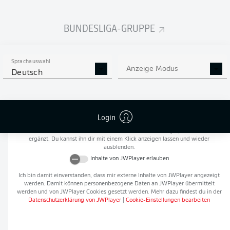
Flanken
0
BUNDESLIGA-GRUPPE
NOCH MEHR BUNDESLIGA
APP STORE
GOOGLE PLAY
IN DER APP!
Sprachauswahl
Anzeige Modus
Deutsch
Empfohlener redaktioneller Inhalt von
JWPlayer
Login
An dieser Stelle findest du einen externen Inhalt von
JWPlayer
, der den Artikel
ergänzt. Du kannst ihn dir mit einem Klick anzeigen lassen und wieder
ausblenden.
Inhalte von
JWPlayer
erlauben
Ich bin damit einverstanden, dass mir externe Inhalte von
JWPlayer
angezeigt
werden. Damit können personenbezogene Daten an
JWPlayer
übermittelt
werden und von
JWPlayer
Cookies gesetzt werden. Mehr dazu findest du in der
Datenschutzerklärung von
JWPlayer
|
Cookie-Einstellungen bearbeiten