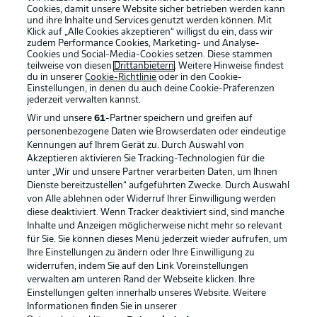
Cookies, damit unsere Website sicher betrieben werden kann
und ihre Inhalte und Services genutzt werden können. Mit
Klick auf „Alle Cookies akzeptieren“ willigst du ein, dass wir
zudem Performance Cookies, Marketing- und Analyse-
Cookies und Social-Media-Cookies setzen. Diese stammen
teilweise von diesen
Drittanbietern
. Weitere Hinweise findest
du in unserer
Cookie-Richtlinie
oder in den Cookie-
Einstellungen, in denen du auch deine Cookie-Präferenzen
jederzeit
verwalten kannst.
Wir und unsere
61
-Partner speichern und greifen auf
personenbezogene Daten wie Browserdaten oder eindeutige
Kennungen auf Ihrem Gerät zu. Durch Auswahl von
Akzeptieren aktivieren Sie Tracking-Technologien für die
unter „Wir und unsere Partner verarbeiten Daten, um Ihnen
Dienste bereitzustellen“ aufgeführten Zwecke. Durch Auswahl
Rechtliche Hinweise
Voreinstellungen verwalten
von Alle ablehnen oder Widerruf Ihrer Einwilligung werden
diese deaktiviert. Wenn Tracker deaktiviert sind, sind manche
Datenschutz
Nutzungsbedingungen
Inhalte und Anzeigen möglicherweise nicht mehr so relevant
Broadcaster
Kontakt
für Sie. Sie können dieses Menü jederzeit wieder aufrufen, um
Ihre Einstellungen zu ändern oder Ihre Einwilligung zu
Jobs
Impressum
widerrufen, indem Sie auf den Link Voreinstellungen
verwalten am unteren Rand der Webseite klicken. Ihre
Partner
Spieler
Einstellungen gelten innerhalb unseres Website. Weitere
Liveticker
AGB
Informationen finden Sie in unserer