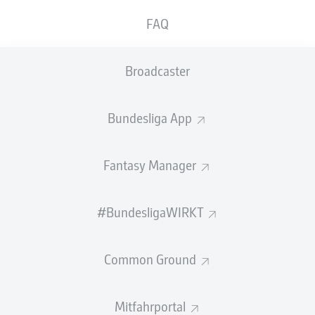
FAQ
ABGEWEHRTE
EIGENTORE
PÄSSE
SCHÜSSE
0
0
0
Broadcaster
Einsätze
0
Bundesliga App
Sprints
0
Fantasy Manager
Intensive Läufe
0
Laufdistanz (km)
0
#BundesligaWIRKT
Speed (km/h)
0
Common Ground
Begangene Fouls
0
Mitfahrportal
Gelbe Karten
0