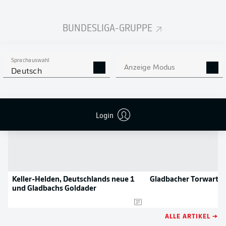
NOCH MEHR BUNDESLIGA
APP STORE
GOOGLE PLAY
IN DER APP!
BUNDESLIGA-GRUPPE
Sprachauswahl
NEWS
Anzeige Modus
Deutsch
Login
Keller-Helden, Deutschlands neue 1
Gladbacher Torwart-T
und Gladbachs Goldader
ALLE ARTIKEL →