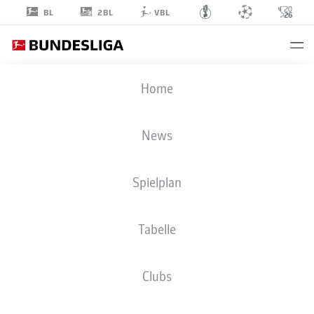
2BL
BL
VBL
TIAGO
Home
PEREIRA CARDOSO
42
News
Spielplan
TORHÜTER
Tabelle
BORUSSIA MÖNCHENGLADBACH
STATISTIK SAISON 2026/2027
TORE
MITSPIELER
Clubs