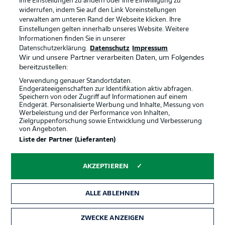
Ihre Einstellungen zu ändern oder Ihre Einwilligung zu
widerrufen, indem Sie auf den Link Voreinstellungen
verwalten am unteren Rand der Webseite klicken. Ihre
Einstellungen gelten innerhalb unseres Website. Weitere
Informationen finden Sie in unserer
Rechtliche Hinweise
Voreinstellungen verwalten
Datenschutzerklärung.
Datenschutz
Impressum
Datenschutz
Nutzungsbedingungen
Wir und unsere Partner verarbeiten Daten, um Folgendes
bereitzustellen:
Broadcaster
Kontakt
Verwendung genauer Standortdaten.
Jobs
Impressum
Endgeräteeigenschaften zur Identifikation aktiv abfragen.
Speichern von oder Zugriff auf Informationen auf einem
Partner
Spieler
Endgerät. Personalisierte Werbung und Inhalte, Messung von
Werbeleistung und der Performance von Inhalten,
Liveticker
AGB
Zielgruppenforschung sowie Entwicklung und Verbesserung
von Angeboten.
Liste der Partner (Lieferanten)
AKZEPTIEREN
ALLE ABLEHNEN
ZWECKE ANZEIGEN
© 2026 Bundesliga-Gruppe GmbH