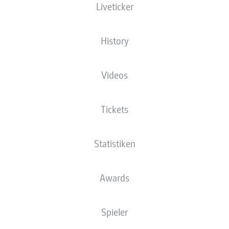
Liveticker
NATIONALITÄT
21.01.1983
GRÖSSE
DEU
43 JAHRE
178 CM
History
Wettbewerb
Videos
Bundesliga
Saison
Tickets
2026/2027
Statistiken
NEWS
Awards
Spieler