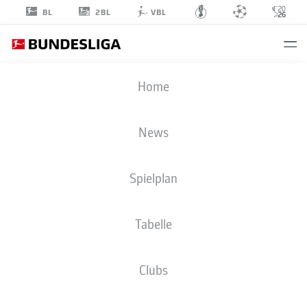
2BL
BL
VBL
MORITZ
Home
VOLZ
News
Spielplan
Tabelle
TSG HOFFENHEIM
Clubs