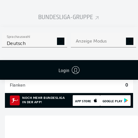
Einsätze
1
BUNDESLIGA-GRUPPE
Sprints
11
Sprachauswahl
Intensive Läufe
32
Anzeige Modus
Deutsch
Laufdistanz (km)
2.7
Login
Speed (km/h)
30.37
Flanken
0
NOCH MEHR BUNDESLIGA
APP STORE
GOOGLE PLAY
IN DER APP!