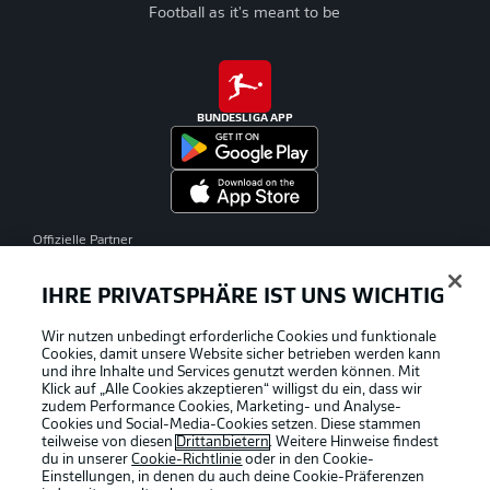
Football as it's meant to be
BUNDESLIGA APP
Offizielle Partner
IHRE PRIVATSPHÄRE IST UNS WICHTIG
Wir nutzen unbedingt erforderliche Cookies und funktionale
Cookies, damit unsere Website sicher betrieben werden kann
und ihre Inhalte und Services genutzt werden können. Mit
Klick auf „Alle Cookies akzeptieren“ willigst du ein, dass wir
zudem Performance Cookies, Marketing- und Analyse-
Cookies und Social-Media-Cookies setzen. Diese stammen
teilweise von diesen
Drittanbietern
. Weitere Hinweise findest
du in unserer
Cookie-Richtlinie
oder in den Cookie-
Einstellungen, in denen du auch deine Cookie-Präferenzen