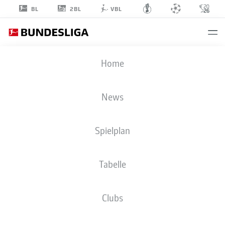
2BL
BL
VBL
MILOŠ
Home
PANTOVIĆ
32
News
Spielplan
MITTELFELD
Tabelle
1. FC UNION BERLIN
STATISTIK SAISON 2023/2024
TORE
Clubs