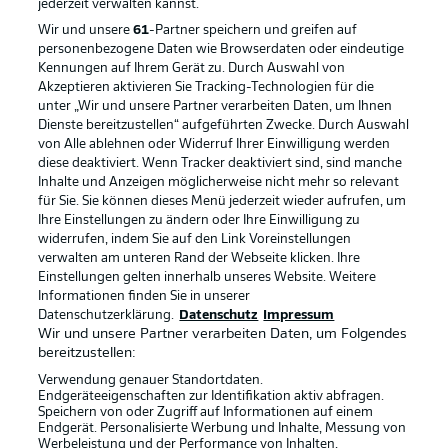
jederzeit
verwalten kannst.
Wir und unsere
61
-Partner speichern und greifen auf
personenbezogene Daten wie Browserdaten oder eindeutige
Kennungen auf Ihrem Gerät zu. Durch Auswahl von
Akzeptieren aktivieren Sie Tracking-Technologien für die
unter „Wir und unsere Partner verarbeiten Daten, um Ihnen
Dienste bereitzustellen“ aufgeführten Zwecke. Durch Auswahl
Rechtliche Hinweise
Voreinstellungen verwalten
von Alle ablehnen oder Widerruf Ihrer Einwilligung werden
diese deaktiviert. Wenn Tracker deaktiviert sind, sind manche
Datenschutz
Nutzungsbedingungen
Inhalte und Anzeigen möglicherweise nicht mehr so relevant
Broadcaster
Kontakt
für Sie. Sie können dieses Menü jederzeit wieder aufrufen, um
Ihre Einstellungen zu ändern oder Ihre Einwilligung zu
Jobs
Impressum
widerrufen, indem Sie auf den Link Voreinstellungen
verwalten am unteren Rand der Webseite klicken. Ihre
Partner
Spieler
Einstellungen gelten innerhalb unseres Website. Weitere
Liveticker
AGB
Informationen finden Sie in unserer
Datenschutzerklärung.
Datenschutz
Impressum
Wir und unsere Partner verarbeiten Daten, um Folgendes
bereitzustellen:
Verwendung genauer Standortdaten.
Endgeräteeigenschaften zur Identifikation aktiv abfragen.
Speichern von oder Zugriff auf Informationen auf einem
Endgerät. Personalisierte Werbung und Inhalte, Messung von
Werbeleistung und der Performance von Inhalten,