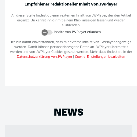
Empfohlener redaktioneller Inhalt von
JWPlayer
An dieser Stelle findest du einen externen Inhalt von
JWPlayer
, der den Artikel
ergänzt. Du kannst ihn dir mit einem Klick anzeigen lassen und wieder
ausblenden.
Inhalte von
JWPlayer
erlauben
Ich bin damit einverstanden, dass mir externe Inhalte von
JWPlayer
angezeigt
werden. Damit können personenbezogene Daten an
JWPlayer
übermittelt
werden und von
JWPlayer
Cookies gesetzt werden. Mehr dazu findest du in der
Datenschutzerklärung von
JWPlayer
|
Cookie-Einstellungen bearbeiten
NEWS